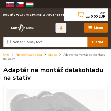
0
ks
predajňa 0903 775 630, majiteľ 0903 455 630
za
0,00 EUR
Menu
Hľadať
Úvod
Príslušenstvo strelca
Optika
Adaptér na montáž ďalekohladu
na statív
Adaptér na montáž ďalekohladu
na statív