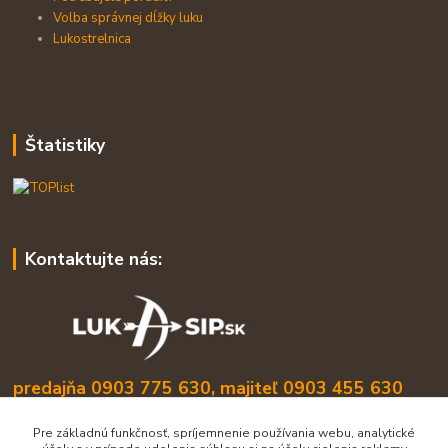
Volba správnej dĺžky luku
Lukostrelnica
Štatistiky
Kontaktujte nás:
predajňa 0903 775 630, majiteľ 0903 455 630
info@lukasip.sk
Pre základnú funkčnosť, spríjemnenie používania webu, analytické