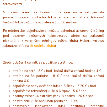
terčovnicami.
V našom areáli za budovou predajne máme od jari do
jesene otvorenú vonkajšiu lukostrelnicu. Tu môžete trénovať
terčovú lukostreľbu na vzdialenosť do 80 metrov.
Po telefonickej objednávke si môžete dohodnúť asistovaný tréning
pod dozorom skúsených lukostrelcov, alebo sa zúčastniť
niektorého z verejných tréningov nášho klubu Hubert Arrows
(aktuálne info na
fb stránke klubu
).
Zjednodušený cenník za použitie strelnice:
streľba na terč - 5 € / hod., každá ďaľšia začatá hodina 4 €
streľba na 3d parkúre - 8 € / hod., každá ďaľšia začatá
hodina 6 €
zapožičanie sady cvičného luku a 6 šípov - 3,50 € / hod.
zapožičanie rekreačnej kuše a 6 šípov - 5 € / hod.
osobný tréner lukostreľby (max. 3 osoby) - 20 € / hod.
nastrelenie kuše obsluhou predajne - 10 €
nastavenie kladkového luku obsluhou predajne