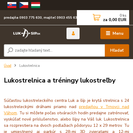
0
ks
predajňa 0903 775 630, majiteľ 0903 455 630
za
0,00 EUR
Menu
Hľadať
Úvod
Lukostrelnica
Lukostrelnica a tréningy lukostreľby
Súčasťou lukostreleckého centra Luk a šíp je krytá strelnica s 24
lukostreleckými dráhami priamo nad
predajňou v Trnovci nad
Váhom
. Tu si môžete počas otváracích hodín predajne zatrénovať,
vyskúšať nové príslušenstvo, alebo šípy na Váš luk. Lukostrelnica
sa rozprestiera na dvoch podlažiach pôdorysu 12 x 29 metrov. Tu
je umiestnený aj parkúr s 28-mi 3D zvieratami a 12-mi