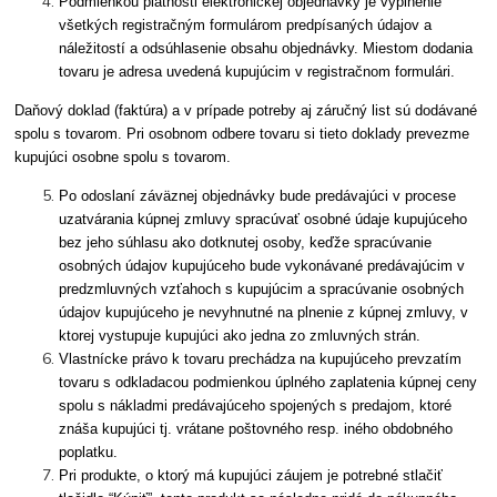
Podmienkou platnosti elektronickej objednávky je vyplnenie
všetkých registračným formulárom predpísaných údajov a
náležitostí a odsúhlasenie obsahu objednávky. Miestom dodania
tovaru je adresa uvedená kupujúcim v registračnom formulári.
Daňový doklad (faktúra) a v prípade potreby aj záručný list sú dodávané
spolu s tovarom. Pri osobnom odbere tovaru si tieto doklady prevezme
kupujúci osobne spolu s tovarom.
Po odoslaní záväznej objednávky bude predávajúci v procese
uzatvárania kúpnej zmluvy spracúvať osobné údaje kupujúceho
bez jeho súhlasu ako dotknutej osoby, keďže spracúvanie
osobných údajov kupujúceho bude vykonávané predávajúcim v
predzmluvných vzťahoch s kupujúcim a spracúvanie osobných
údajov kupujúceho je nevyhnutné na plnenie z kúpnej zmluvy, v
ktorej vystupuje kupujúci ako jedna zo zmluvných strán.
Vlastnícke právo k tovaru prechádza na kupujúceho prevzatím
tovaru s odkladacou podmienkou úplného zaplatenia kúpnej ceny
spolu s nákladmi predávajúceho spojených s predajom, ktoré
znáša kupujúci tj. vrátane poštovného resp. iného obdobného
poplatku.
Pri produkte, o ktorý má kupujúci záujem je potrebné stlačiť