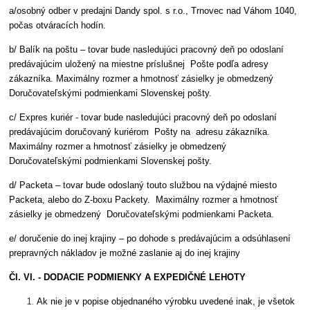
a/osobný odber v predajni Dandy spol. s r.o., Trnovec nad Váhom 1040,
počas otváracích hodín.
b/
Balík na poštu – tovar bude nasledujúci pracovný deň po odoslaní
predávajúcim uložený na miestne príslušnej Pošte podľa adresy
zákazníka. Maximálny rozmer a hmotnosť zásielky je obmedzený
Doručovateľskými podmienkami Slovenskej pošty.
c/ Expres kuriér - tovar bude nasledujúci pracovný deň po odoslaní
predávajúcim doručovaný kuriérom Pošty na adresu zákazníka.
Maximálny rozmer a hmotnosť zásielky je obmedzený
Doručovateľskými podmienkami Slovenskej pošty.
d/ Packeta – tovar bude odoslaný touto službou na výdajné miesto
Packeta, alebo do Z-boxu Packety. Maximálny rozmer a hmotnosť
zásielky je obmedzený Doručovateľskými podmienkami Packeta.
e/ doručenie do inej krajiny – po dohode s predávajúcim a odsúhlasení
prepravných nákladov je možné zaslanie aj do inej krajiny
Čl. VI. - DODACIE PODMIENKY A EXPEDIČNÉ LEHOTY
Ak nie je v popise objednaného výrobku uvedené inak, je všetok