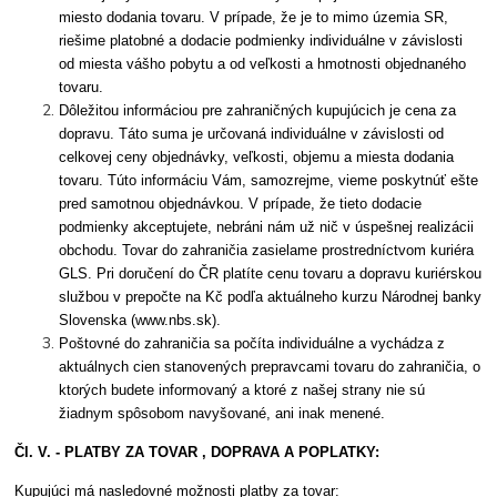
miesto dodania tovaru. V prípade, že je to mimo územia SR,
riešime platobné a dodacie podmienky individuálne v závislosti
od miesta vášho pobytu a od veľkosti a hmotnosti objednaného
tovaru.
Dôležitou informáciou pre zahraničných kupujúcich je cena za
dopravu. Táto suma je určovaná individuálne v závislosti od
celkovej ceny objednávky, veľkosti, objemu a miesta dodania
tovaru. Túto informáciu Vám, samozrejme, vieme poskytnúť ešte
pred samotnou objednávkou. V prípade, že tieto dodacie
podmienky akceptujete, nebráni nám už nič v úspešnej realizácii
obchodu. Tovar do zahraničia zasielame prostredníctvom kuriéra
GLS. Pri doručení do ČR platíte cenu tovaru a dopravu kuriérskou
službou v prepočte na Kč podľa aktuálneho kurzu Národnej banky
Slovenska (www.nbs.sk).
Poštovné do zahraničia sa počíta individuálne a vychádza z
aktuálnych cien stanovených prepravcami tovaru do zahraničia, o
ktorých budete informovaný a ktoré z našej strany nie sú
žiadnym spôsobom navyšované, ani inak menené.
Čl. V. - PLATBY ZA TOVAR , DOPRAVA A POPLATKY:
Kupujúci má nasledovné možnosti platby za tovar: