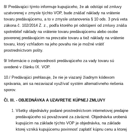
8/ Predávajúci týmto informuje kupujúceho, že ak odstúpi od zmluvy
uzatvorenej v zmysle týchto VOP, bude znášať náklady na vrátenie
tovaru predávajúcemu, a to v zmysle ustanovenia § 10 ods. 3 prvá veta
zákona č. 102/2014 Z. z., podľa ktorého pri odstúpení od zmluvy znáša
spotrebiteľ náklady na vrátenie tovaru predávajúcemu alebo osobe
poverenej predávajúcim na prevzatie tovaru a tiež náklady na vrátenie
tovaru, ktorý vzhľadom na jeho povahu nie je možné vrátiť
prostredníctvom pošty.
9/ Informácie o zodpovednosti predávajúceho za vady tovaru sú
uvedené v článku IX. VOP.
10./ Predávajúci prehlasuje, že nie je viazaný žiadnym kódexom
správania, ani sa nezaviazal využívať systém alternatívneho riešenia
sporov.
Čl. III. - OBJEDNÁVKA A UZAVRETIE KÚPNEJ ZMLUVY
Všetky objednávky podané prostredníctvom internetovej predajne
predávajúceho sú považované za záväzné. Objednávka urobená
kupujúcim na základe týchto VOP je objednávka, na základe
ktorej vzniká kupujúcemu povinnosť zaplatiť kúpnu cenu a ktorej