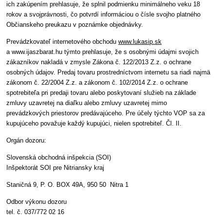
ich zakúpením prehlasuje, že splnil podmienku minimálneho veku 18
rokov a svojprávnosti, čo potvrdí informáciou o čísle svojho platného
Občianskeho preukazu v poznámke objednávky.
Prevádzkovateľ internetového obchodu
www.lukasip.sk
a www.ijaszbarat.hu týmto prehlasuje, že s osobnými údajmi svojich
zákazníkov nakladá v zmysle Zákona č. 122/2013 Z.z. o ochrane
osobných údajov. Predaj tovaru prostredníctvom internetu sa riadi najmä
zákonom č. 22/2004 Z.z. a zákonom č. 102/2014 Z.z. o ochrane
spotrebiteľa pri predaji tovaru alebo poskytovaní služieb na základe
zmluvy uzavretej na diaľku alebo zmluvy uzavretej mimo
prevádzkových priestorov predávajúceho. Pre účely týchto VOP sa za
kupujúceho považuje každý kupujúci, nielen spotrebiteľ. Čl. II.
Orgán dozoru:
Slovenská obchodná inšpekcia (SOI)
Inšpektorát SOI pre Nitriansky kraj
Staničná 9, P. O. BOX 49A, 950 50 Nitra 1
Odbor výkonu dozoru
tel. č. 037/772 02 16