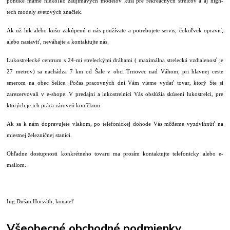
ponuke máme niekoľko zaujímavých modelov kuší pre rekreačných strelcov a aj high-
tech modely svetových značiek.
Ak už luk alebo kušu zakúpenú u nás používate a potrebujete servis, čokoľvek opraviť,
alebo nastaviť, neváhajte a kontaktujte nás.
Lukostrelecké centrum s 24-mi streleckými dráhami ( maximálna strelecká vzdialenosť je
27 metrov) sa nachádza 7 km od Šale v obci Trnovec nad Váhom, pri hlavnej ceste
smerom na obec Selice. Počas pracovných dní Vám vieme vydať tovar, ktorý Ste si
zarezervovali v e-shope. V predajni a lukostrelnici Vás obslúžia skúsení lukostrelci, pre
ktorých je ich práca zároveň koníčkom.
Ak sa k nám dopravujete vlakom, po telefonickej dohode Vás môžeme vyzdvihnúť na
miestnej železničnej stanici.
Ohľadne dostupnosti konkrétneho tovaru ma prosím kontaktujte telefonicky alebo e-
mailom.
Ing.Dušan Horváth, konateľ
Všeobecné obchodné podmienky