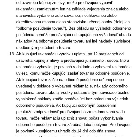
od uzavretia kúpnej zmluvy, môže predávajúci vybaviť
reklamáciu zamietnutím len na základe vyjadrenia znalca alebo
stanoviska vydaného autorizovanou, notifikovanou alebo
akreditovanou osobou alebo stanoviska určenej osoby (ďalej len
"odborné posúdenie tovaru"). Bez ohľadu na výsledok odborného
posúdenia nemôže predávajúci od kupujúceho vyžadovať úhradu
nákladov na odborné posúdenie tovaru ani iné náklady súvisiace
s odborným posúdením tovaru.
Ak kupujúci reklamáciu výrobku uplatnil po 12 mesiacoch od
uzavretia kúpnej zmluvy a predávajúci ju zamietol, osoba, ktorá
reklamáciu vybavila, je povinná v doklade o vybavení reklamácie
uviesť, komu môže kupujúci zaslať tovar na odborné posúdenie.
Ak kupujúci tovar zašle na odborné posúdenie určenej osobe
uvedenej v doklade o vybavení reklamácie, náklady odborného
posúdenia tovaru, ako aj všetky ostatné s tým súvisiace účelne
vynaložené náklady znáša predávajúci bez ohľadu na výsledok
odborného posúdenia. Ak kupujúci odborným posúdením
preukáže zodpovednosť predávajúceho za reklamovanú vadu
tovaru, môže reklamáciu uplatniť znova; počas vykonávania
odborného posúdenia tovaru záručná doba neplynie. Predávajúci
je povinný kupujúcemu uhradiť do 14 dní odo dňa znova