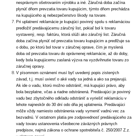
nesprávnym ošetrovaním výrobku a iné. Záručná doba začína
plynúť dňom prevzatia tovaru kupujúcim, týmto dňom prechádza
na kupujúceho aj nebezpečenstvo škody na tovare.
Pri uplatnení reklamácie je kupujúci povinný spolu s reklamáciou
predložiť predávajúcemu záručný list, pokiaľ bol k tovaru
vystavený, resp. faktúru, ktorá slúži ako záručný list. Záručná
doba začína plynúť od prevzatia tovaru kupujúcim a predlžuje sa
o dobu, po ktorú bol tovar v záručnej oprave, čím je myslená
doba od prevzatia tovaru do oprávnenej reklamácie, až do doby,
kedy bola kupujúcemu zaslaná výzva na vyzdvihnutie tovaru zo
záručnej opravy.
V písomnom oznámení musí byť uvedený popis zistených
závad, t.j. musí uviesť o aké vady sa jedná a ako sa prejavujú.
Ak ide o vadu, ktorú možno odstrániť, má kupujúci právo, aby
bola bezplatne, včas a riadne odstránená. Predávajúci je povinný
vadu bez zbytočného odkladu odstrániť a vyriešiť reklamáciu v
lehote najneskôr do 30 dní odo dňa jej uplatnenia. Predávajúci
môže vždy namiesto odstránenia vady vymeniť vadnú vec za
bezvadnú. V ostatnom platia pre zodpovednosť predávajúceho za
vady tovaru ustanovenia všeobecne záväzných právnych
predpisov, najmä zákona o ochrane spotrebiteľa č. 250/2007 Z.z.