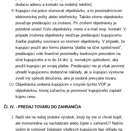
dodaciu adresu a kontakt na mobilný telefón).
Kupujúci má právo stornovať objednávku, a to prostredníctvom
elektronickej pošty alebo telefonicky. Takúto storno objednávku
považuje predávajúci za zrušenú. Pri zrušení objednávky je
potrebné uviesť číslo objednávky, meno a e-mail resp. kontakt. V
prípade zrušenia objednávky neúčtuje predávajúci kupujúcemu
žiadne poplatky súvisiace so stornom objednávky. V prípade, že
kupujúci použil ako formu platenia “platba na účet spoločnosti”,
predávajúci vráti finančné prostriedky bankovým prevodom na
účet kupujúceho a to do 14 dní, tj. rovnakým spôsobom, aký
použil kupujúci pri svojej platbe. Predávajúci nie je však povinný
uhradiť kupujúcemu dodatočné náklady, ak si kupujúci výslovne
zvolil iný spôsob doručenia, ako je osobné prevzatie tovaru.
Objednávka urobená kupujúcim v zmysle týchto VOP je
objednávkou, ktorej súčasťou je povinnosť kupujúceho zaplatiť
kúpnu cenu.
Čl. IV. - PREDAJ TOVARU DO ZAHRANIČIA
Našli ste na našej stránke výrobok, ktorý by ste si chceli kúpiť,
ale momentálne sa nachádzate alebo žijete v zahraničí? Naším
úsilím je vyhovieť želaniam všetkých kupujúcim bez ohľadu na