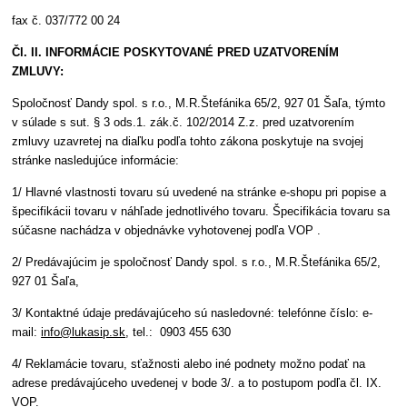
fax č. 037/772 00 24
Čl. II. INFORMÁCIE POSKYTOVANÉ PRED UZATVORENÍM
ZMLUVY:
Spoločnosť Dandy spol. s r.o., M.R.Štefánika 65/2, 927 01 Šaľa, týmto
v súlade s sut. § 3 ods.1. zák.č. 102/2014 Z.z. pred uzatvorením
zmluvy uzavretej na diaľku podľa tohto zákona poskytuje na svojej
stránke nasledujúce informácie:
1/ Hlavné vlastnosti tovaru sú uvedené na stránke e-shopu pri popise a
špecifikácii tovaru v náhľade jednotlivého tovaru. Špecifikácia tovaru sa
súčasne nachádza v objednávke vyhotovenej podľa VOP .
2/ Predávajúcim je spoločnosť Dandy spol. s r.o., M.R.Štefánika 65/2,
927 01 Šaľa,
3/ Kontaktné údaje predávajúceho sú nasledovné: telefónne číslo: e-
mail:
info@lukasip.sk
, tel.: 0903 455 630
4/ Reklamácie tovaru, sťažnosti alebo iné podnety možno podať na
adrese predávajúceho uvedenej v bode 3/. a to postupom podľa čl. IX.
VOP.