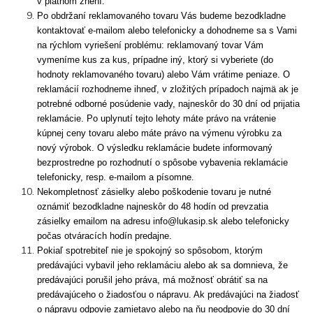
v platnom znení.
Po obdržaní reklamovaného tovaru Vás budeme bezodkladne
kontaktovať e-mailom alebo telefonicky a dohodneme sa s Vami
na rýchlom vyriešení problému: reklamovaný tovar Vám
vymeníme kus za kus, prípadne iný, ktorý si vyberiete (do
hodnoty reklamovaného tovaru) alebo Vám vrátime peniaze. O
reklamácií rozhodneme ihneď, v zložitých prípadoch najmä ak je
potrebné odborné posúdenie vady, najneskôr do 30 dní od prijatia
reklamácie. Po uplynutí tejto lehoty máte právo na vrátenie
kúpnej ceny tovaru alebo máte právo na výmenu výrobku za
nový výrobok. O výsledku reklamácie budete informovaný
bezprostredne po rozhodnutí o spôsobe vybavenia reklamácie
telefonicky, resp. e-mailom a písomne.
Nekompletnosť zásielky alebo poškodenie tovaru je nutné
oznámiť bezodkladne najneskôr do 48 hodín od prevzatia
zásielky emailom na adresu info@lukasip.sk alebo telefonicky
počas otváracích hodín predajne.
Pokiaľ spotrebiteľ nie je spokojný so spôsobom, ktorým
predávajúci vybavil jeho reklamáciu alebo ak sa domnieva, že
predávajúci porušil jeho práva, má možnosť obrátiť sa na
predávajúceho o žiadosťou o nápravu. Ak predávajúci na žiadosť
o nápravu odpovie zamietavo alebo na ňu neodpovie do 30 dní