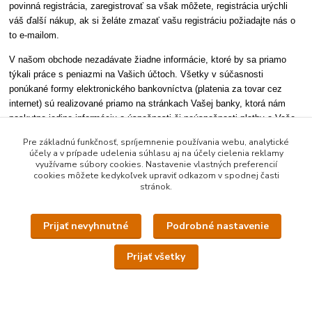
povinná registrácia, zaregistrovať sa však môžete, registrácia urýchli
váš ďalší nákup, ak si želáte zmazať vašu registráciu požiadajte nás o
to e-mailom.
V našom obchode nezadávate žiadne informácie, ktoré by sa priamo
týkali práce s peniazmi na Vašich účtoch. Všetky v súčasnosti
ponúkané formy elektronického bankovníctva (platenia za tovar cez
internet) sú realizované priamo na stránkach Vašej banky, ktorá nám
poskytne jedine informáciu o úspešnosti či neúspešnosti platby a Vaše
meno, prípadne číslo účtu (aby sme vedeli platbu identifikovať a v
Pre základnú funkčnosť, spríjemnenie používania webu, analytické
prípade potreby vrátiť). V žiadnom prípade sa nedozvieme žiadne ďalšie
účely a v prípade udelenia súhlasu aj na účely cielenia reklamy
informácie, ako Vaše prihlasovacie údaje, alebo zostatok na Vašom
využívame súbory cookies. Nastavenie vlastných preferencií
cookies môžete kedykoľvek upraviť odkazom v spodnej časti
účte. Počas Vašej návštevy sú na našom serveri uchovávané dočasné
stránok.
informácie, ktoré sú potrebné pre správne fungovanie obchodu (napr. čo
ste vložili do nákupného košíka, kedy ste na stránku prišli, odkiaľ ste na
stránku prišli). Kedykoľvek po prihlásení sa na stránke si môžete svoje
Prijať nevyhnutné
Podrobné nastavenie
osobné údaje skontrolovať a v prípade potreby zmeniť.
Prijať všetky
Vaše osobné údaje nezverejňujeme, nesprístupňujeme, neposkytujeme
žiadnym iným subjektom, s výnimkou organizácií, s ktorými je
spolupráca nevyhnutná pre správne vybavenie Vašej objednávky. Sú to
najmä banky (v niektorých prípadoch poskytnutie Vášho mena),