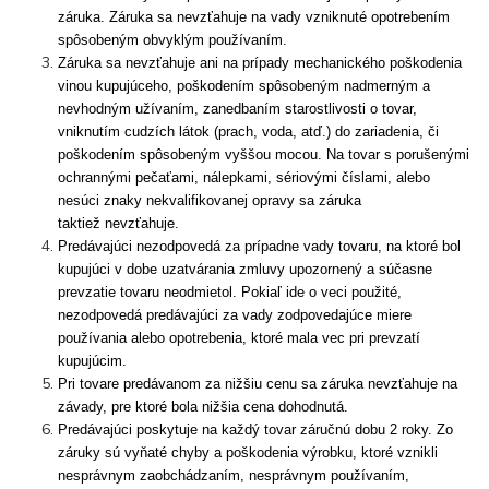
záruka. Záruka sa nevzťahuje na vady vzniknuté opotrebením
spôsobeným obvyklým používaním.
Záruka sa nevzťahuje ani na prípady mechanického poškodenia
vinou kupujúceho, poškodením spôsobeným nadmerným a
nevhodným užívaním, zanedbaním starostlivosti o tovar,
vniknutím cudzích látok (prach, voda, atď.) do zariadenia, či
poškodením spôsobeným vyššou mocou. Na tovar s porušenými
ochrannými pečaťami, nálepkami, sériovými číslami, alebo
nesúci znaky nekvalifikovanej opravy sa záruka
taktiež nevzťahuje.
Predávajúci nezodpovedá za prípadne vady tovaru, na ktoré bol
kupujúci v dobe uzatvárania zmluvy upozornený a súčasne
prevzatie tovaru neodmietol. Pokiaľ ide o veci použité,
nezodpovedá predávajúci za vady zodpovedajúce miere
používania alebo opotrebenia, ktoré mala vec pri prevzatí
kupujúcim.
Pri tovare predávanom za nižšiu cenu sa záruka nevzťahuje na
závady, pre ktoré bola nižšia cena dohodnutá.
Predávajúci poskytuje na každý tovar záručnú dobu 2 roky. Zo
záruky sú vyňaté chyby a poškodenia výrobku, ktoré vznikli
nesprávnym zaobchádzaním, nesprávnym používaním,