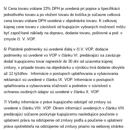
5/ Cena tovaru vrátane 23% DPH je uvedená pri popise a špecifikácii
jednotlivého tovaru a po vložení tovaru do košíka je súčasne celková
cena tovaru vrátane DPH uvedená v objednávke tovaru. K celkovej
kúpnej cene tovaru v závislosti od kupujúcim vybraných možností môžu
byť započítané náklady na dopravu, dodanie tovaru, poštovné a pod. v
zmysle čl. V. VOP.
6/ Platobné podmienky sú uvedené ďalej v čl.V. VOP, dodacie
podmienky sú uvedené vo VOP v článku VI. predávajúci sa zaväzuje
dodať kupujúcemu tovar najneskôr do 30 dní od uzavretia kúpnej
zmluvy, v prípade tovaru na objednávku u výrobcu trvá dodanie obvykle
až 12 týždňov. Informácie o postupoch uplatňovania a vybavovania
reklamácií sú uvedené v článku IX. VOP. Informácie o postupoch
uplatňovania a vybavovania sťažností a podnetov v súvislosti s
ochranou osobných údajov sú uvedené v článku X. VOP.
7/ Všetky informácie o práve kupujúceho odstúpiť od zmluvy sú
uvedené v článku VIII. VOP. Okrem informácií uvedených v článku VIII.
predávajúci súčasne poskytuje kupujúcemu nasledujúce poučenie o
uplatnení práva na odstúpenie od zmluvy podľa a poučenie o uplatnení
práva spotrebiteľa na odstúpenie od zmluvy priamo na webovej stránke.