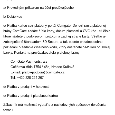
a/ Prevodným príkazom na účet predávajúceho
b/ Dobierkou
c/ Platba kartou cez platobný portál Comgate. Do rozhrania platobnej
brány ComGate zadáte číslo karty, dátum platnosti a CVC kód - tri čísla,
ktoré nájdete v podpisovom prúžku na zadnej strane karty. Všetko je
zabezpečené štandardom 3D Secure, a tak budete pravdepodobne
požiadaní o zadanie číselného kódu, ktorý dostanete SMSkou od svojej
banky. Kontakt na prevádzkovateľa platobnej brány:
ComGate Payments, a.s.
Gočárova třída 1754 / 48b, Hradec Králové
E-mail: platby-podpora@comgate.cz
Tel: +420 228 224 267
d/ Platba v predajni v hotovosti
e/ Platba v predajni platobnou kartou
Zákazník má možnosť vybrať s z nasledovných spôsobov doručenia
tovaru