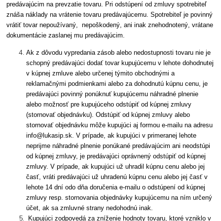
predávajúcim na prevzatie tovaru. Pri odstúpení od zmluvy spotrebiteľ
znáša náklady na vrátenie tovaru predávajúcemu. Spotrebiteľ je povinný
vrátiť tovar nepoužívaný, nepoškodený, ani inak znehodnotený, vrátane
dokumentácie zaslanej mu predávajúcim.
Ak z dôvodu vypredania zásob alebo nedostupnosti tovaru nie je
schopný predávajúci dodať tovar kupujúcemu v lehote dohodnutej
v kúpnej zmluve alebo určenej týmito obchodnými a
reklamačnými podmienkami alebo za dohodnutú kúpnu cenu, je
predávajúci povinný ponúknuť kupujúcemu náhradné plnenie
alebo možnosť pre kupujúceho odstúpiť od kúpnej zmluvy
(stornovať objednávku). Odstúpiť od kúpnej zmluvy alebo
stornovať objednávku môže kupujúci aj formou e-mailu na adresu
info@lukasip.sk. V prípade, ak kupujúci v primeranej lehote
neprijme náhradné plnenie ponúkané predávajúcim ani neodstúpi
od kúpnej zmluvy, je predávajúci oprávnený odstúpiť od kúpnej
zmluvy. V prípade, ak kupujúci už uhradil kúpnu cenu alebo jej
časť, vráti predávajúci už uhradenú kúpnu cenu alebo jej časť v
lehote 14 dní odo dňa doručenia e-mailu o odstúpení od kúpnej
zmluvy resp. stornovania objednávky kupujúcemu na ním určený
účet, ak sa zmluvné strany nedohodnú inak.
Kupujúci zodpovedá za zníženie hodnoty tovaru, ktoré vzniklo v