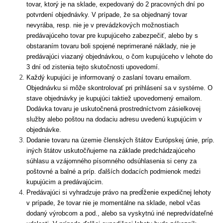
tovar, ktorý je na sklade, expedovaný do 2 pracovných dní po
potvrdení objednávky. V prípade, že sa objednaný tovar
nevyrába, resp. nie je v prevádzkových možnostiach
predávajúceho tovar pre kupujúceho zabezpečiť, alebo by s
obstaraním tovaru boli spojené neprimerané náklady, nie je
predávajúci viazaný objednávkou, o čom kupujúceho v lehote do
3 dní od zistenia tejto skutočnosti upovedomí.
Každý kupujúci je informovaný o zaslaní tovaru emailom.
Objednávku si môže skontrolovať pri prihlásení sa v systéme. O
stave objednávky je kupujúci taktiež upovedomený emailom.
Dodávka tovaru je uskutočnená prostredníctvom zásielkovej
služby alebo poštou na dodaciu adresu uvedenú kupujúcim v
objednávke.
Dodanie tovaru na územie členských štátov Európskej únie, príp.
iných štátov uskutočňujeme na základe predchádzajúceho
súhlasu a vzájomného písomného odsúhlasenia si ceny za
poštovné a balné a príp. ďalších dodacích podmienok medzi
kupujúcim a predávajúcim.
Predávajúci si vyhradzuje právo na predĺženie expedičnej lehoty
v prípade, že tovar nie je momentálne na sklade, nebol včas
dodaný výrobcom a pod., alebo sa vyskytnú iné nepredvídateľné