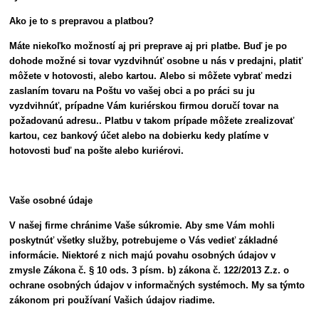
Ako je to s prepravou a platbou?
Máte niekoľko možností aj pri preprave aj pri platbe. Buď je po
dohode možné si tovar vyzdvihnúť osobne u nás v predajni, platiť
môžete v hotovosti, alebo kartou. Alebo si môžete vybrať medzi
zaslaním tovaru na Poštu vo vašej obci a po práci su ju
vyzdvihnúť, prípadne Vám kuriérskou firmou doručí tovar na
požadovanú adresu.. Platbu v takom prípade môžete zrealizovať
kartou, cez bankový účet alebo na dobierku kedy platíme v
hotovosti buď na pošte alebo kuriérovi.
Vaše osobné údaje
V našej firme chránime Vaše súkromie. Aby sme Vám mohli
poskytnúť všetky služby, potrebujeme o Vás vedieť základné
informácie. Niektoré z nich majú povahu osobných údajov v
zmysle Zákona č. § 10 ods. 3 písm. b) zákona č. 122/2013 Z.z. o
ochrane osobných údajov v informačných systémoch. My sa týmto
zákonom pri používaní Vašich údajov riadime.