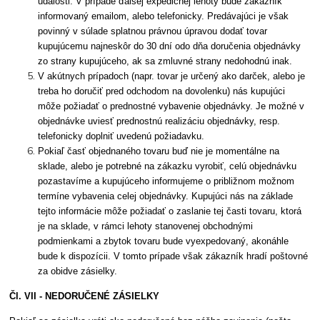
udalosti. V prípade ďalšej expedičnej lehoty bude zákazník
informovaný emailom, alebo telefonicky. Predávajúci je však
povinný v súlade splatnou právnou úpravou dodať tovar
kupujúcemu najneskôr do 30 dní odo dňa doručenia objednávky
zo strany kupujúceho, ak sa zmluvné strany nedohodnú inak.
V akútnych prípadoch (napr. tovar je určený ako darček, alebo je
treba ho doručiť pred odchodom na dovolenku) nás kupujúci
môže požiadať o prednostné vybavenie objednávky. Je možné v
objednávke uviesť prednostnú realizáciu objednávky, resp.
telefonicky doplniť uvedenú požiadavku.
Pokiaľ časť objednaného tovaru buď nie je momentálne na
sklade, alebo je potrebné na zákazku vyrobiť, celú objednávku
pozastavíme a kupujúceho informujeme o približnom možnom
termíne vybavenia celej objednávky. Kupujúci nás na základe
tejto informácie môže požiadať o zaslanie tej časti tovaru, ktorá
je na sklade, v rámci lehoty stanovenej obchodnými
podmienkami a zbytok tovaru bude vyexpedovaný, akonáhle
bude k dispozícii. V tomto prípade však zákazník hradí poštovné
za obidve zásielky.
Čl. VII - NEDORUČENÉ ZÁSIELKY