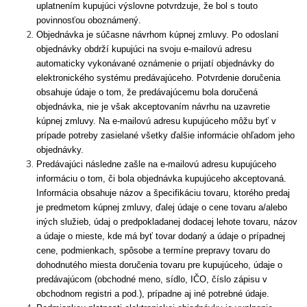
uplatnením kupujúci výslovne potvrdzuje, že bol s touto
povinnosťou oboznámený.
Objednávka je súčasne návrhom kúpnej zmluvy. Po odoslaní
objednávky obdrží kupujúci na svoju e-mailovú adresu
automaticky vykonávané oznámenie o prijatí objednávky do
elektronického systému predávajúceho. Potvrdenie doručenia
obsahuje údaje o tom, že predávajúcemu bola doručená
objednávka, nie je však akceptovaním návrhu na uzavretie
kúpnej zmluvy. Na e-mailovú adresu kupujúceho môžu byť v
prípade potreby zasielané všetky ďalšie informácie ohľadom jeho
objednávky.
Predávajúci následne zašle na e-mailovú adresu kupujúceho
informáciu o tom, či bola objednávka kupujúceho akceptovaná.
Informácia obsahuje názov a špecifikáciu tovaru, ktorého predaj
je predmetom kúpnej zmluvy, ďalej údaje o cene tovaru a/alebo
iných služieb, údaj o predpokladanej dodacej lehote tovaru, názov
a údaje o mieste, kde má byť tovar dodaný a údaje o prípadnej
cene, podmienkach, spôsobe a termíne prepravy tovaru do
dohodnutého miesta doručenia tovaru pre kupujúceho, údaje o
predávajúcom (obchodné meno, sídlo, IČO, číslo zápisu v
obchodnom registri a pod.), prípadne aj iné potrebné údaje.