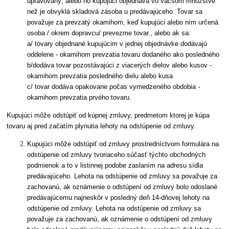
upravovaný, alebo ho kupujúci objednáva vo väčšom množstve
než je obvyklá skladová zásoba u predávajúceho. Tovar sa
považuje za prevzatý okamihom, keď kupujúci alebo ním určená
osoba / okrem dopravcu/ prevezme tovar., alebo ak sa:
a/ tovary objednané kupujúcim v jednej objednávke dodávajú
oddelene - okamihom prevzatia tovaru dodaného ako posledného
b/dodáva tovar pozostávajúci z viacerých dielov alebo kusov -
okamihom prevzatia posledného dielu alebo kusa
c/ tovar dodáva opakovane počas vymedzeného obdobia -
okamihom prevzatia prvého tovaru.
Kupujúci môže odstúpiť od kúpnej zmluvy, predmetom ktorej je kúpa
tovaru aj pred začatím plynutia lehoty na odstúpenie od zmluvy.
Kupujúci môže odstúpiť od zmluvy prostredníctvom formulára na
odstúpenie od zmluvy tvoriaceho súčasť týchto obchodných
podmienok a to v listinnej podobe zaslaním na adresu sídla
predávajúceho. Lehota na odstúpenie od zmluvy sa považuje za
zachovanú, ak oznámenie o odstúpení od zmluvy bolo odoslané
predávajúcemu najneskôr v posledný deň 14-dňovej lehoty na
odstúpenie od zmluvy. Lehota na odstúpenie od zmluvy sa
považuje za zachovanú, ak oznámenie o odstúpení od zmluvy