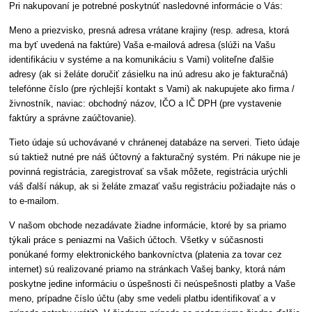
Pri nakupovaní je potrebné poskytnúť nasledovné informácie o Vás:
Meno a priezvisko, presná adresa vrátane krajiny (resp. adresa, ktorá
ma byť uvedená na faktúre) Vaša e-mailová adresa (slúži na Vašu
identifikáciu v systéme a na komunikáciu s Vami) voliteľne ďalšie
adresy (ak si želáte doručiť zásielku na inú adresu ako je fakturačná)
telefónne číslo (pre rýchlejší kontakt s Vami) ak nakupujete ako firma /
živnostník, naviac: obchodný názov, IČO a IČ DPH (pre vystavenie
faktúry a správne zaúčtovanie).
Tieto údaje sú uchovávané v chránenej databáze na serveri. Tieto údaje
sú taktiež nutné pre náš účtovný a fakturačný systém. Pri nákupe nie je
povinná registrácia, zaregistrovať sa však môžete, registrácia urýchli
váš ďalší nákup, ak si želáte zmazať vašu registráciu požiadajte nás o
to e-mailom.
V našom obchode nezadávate žiadne informácie, ktoré by sa priamo
týkali práce s peniazmi na Vašich účtoch. Všetky v súčasnosti
ponúkané formy elektronického bankovníctva (platenia za tovar cez
internet) sú realizované priamo na stránkach Vašej banky, ktorá nám
poskytne jedine informáciu o úspešnosti či neúspešnosti platby a Vaše
meno, prípadne číslo účtu (aby sme vedeli platbu identifikovať a v