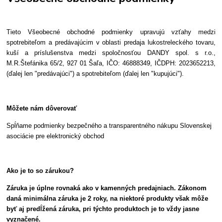
Tieto Všeobecné obchodné podmienky upravujú vzťahy medzi
spotrebiteľom a predávajúcim v oblasti predaja lukostreleckého tovaru,
kuší a príslušenstva medzi spoločnosťou DANDY spol. s r.o.,
M.R.Štefánika 65/2, 927 01 Šaľa, IČO: 46888349, IČDPH: 2023652213,
(ďalej len "predávajúci") a spotrebiteľom (ďalej len "kupujúci").
Môžete nám dôverovať
Spĺňame podmienky bezpečného a transparentného nákupu Slovenskej
asociácie pre elektronický obchod
Ako je to so zárukou?
Záruka je úplne rovnaká ako v kamenných predajniach. Zákonom
daná minimálna záruka je 2 roky, na niektoré produkty však môže
byť aj predĺžená záruka, pri týchto produktoch je to vždy jasne
vyznačené.