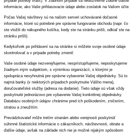
prípade potreby vrátiť). V žiadnom prípade sa nedozvieme žiadne ďalšie
informácie, ako Vaše prihlasovacie údaje alebo zostatok na Vašom účte.
Počas Vašej návštevy sú na našom serveri uchovávané dočasné
informácie, ktoré sú potrebné pre správne fungovanie obchodu (napr. čo
ste vložili do nákupného košíka, kedy ste na stránku prišli, odkiaľ ste na
stránku prišli).
Kedykoľvek po prihlásení sa na stránke si môžete svoje osobné údaje
skontrolovať a v prípade potreby zmeniť.
Vaše osobné údaje nezverejňujeme, nesprístupňujeme, neposkytujeme
žiadnym iným subjektom, s výnimkou organizácií, s ktorými je
spolupráca nevyhnutná pre správne vybavenie Vašej objednávky. Sú to
najmä banky (v niektorých prípadoch poskytnutie Vášho mena),
doručovateľské služby (adresa na dodanie). Tieto údaje sú však vždy
poskytnuté jednorázovo pre vybavenie Vašej konkrétnej objednávky.
Databázu osobných údajov chránime pred ich poškodením, zničením,
stratou a zneužitím.
Prevádzkovateľ môže tretím stranám alebo verejnosti poskytnúť
súhrnné štatistické informácie o zákazníkoch, návštevnosti, obrate a
ďalšie údaje, avšak na základe nich nie je možné nijakým spôsobom