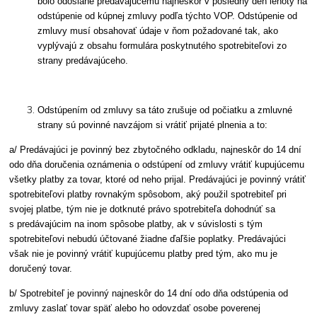
bolo odoslané predávajúcemu najneskôr v posledný deň lehoty na
odstúpenie od kúpnej zmluvy podľa týchto VOP. Odstúpenie od
zmluvy musí obsahovať údaje v ňom požadované tak, ako
vyplývajú z obsahu formulára poskytnutého spotrebiteľovi zo
strany predávajúceho.
Odstúpením od zmluvy sa táto zrušuje od počiatku a zmluvné
strany sú povinné navzájom si vrátiť prijaté plnenia a to:
a/ Predávajúci je povinný bez zbytočného odkladu, najneskôr do 14 dní
odo dňa doručenia oznámenia o odstúpení od zmluvy vrátiť kupujúcemu
všetky platby za tovar, ktoré od neho prijal. Predávajúci je povinný vrátiť
spotrebiteľovi platby rovnakým spôsobom, aký použil spotrebiteľ pri
svojej platbe, tým nie je dotknuté právo spotrebiteľa dohodnúť sa
s predávajúcim na inom spôsobe platby, ak v súvislosti s tým
spotrebiteľovi nebudú účtované žiadne ďaľšie poplatky. Predávajúci
však nie je povinný vrátiť kupujúcemu platby pred tým, ako mu je
doručený tovar.
b/ Spotrebiteľ je povinný najneskôr do 14 dní odo dňa odstúpenia od
zmluvy zaslať tovar späť alebo ho odovzdať osobe poverenej