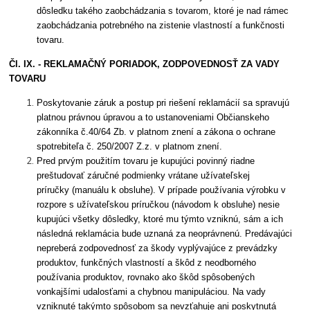
dôsledku takého zaobchádzania s tovarom, ktoré je nad rámec
zaobchádzania potrebného na zistenie vlastností a funkčnosti
tovaru.
Čl. IX. - REKLAMAČNÝ PORIADOK, ZODPOVEDNOSŤ ZA VADY
TOVARU
Poskytovanie záruk a postup pri riešení reklamácií sa spravujú
platnou právnou úpravou a to ustanoveniami Občianskeho
zákonníka č.40/64 Zb. v platnom znení a zákona o ochrane
spotrebiteľa č. 250/2007 Z.z. v platnom znení.
Pred prvým použitím tovaru je kupujúci povinný riadne
preštudovať záručné podmienky vrátane užívateľskej
príručky (manuálu k obsluhe). V prípade používania výrobku v
rozpore s užívateľskou príručkou (návodom k obsluhe) nesie
kupujúci všetky dôsledky, ktoré mu týmto vzniknú, sám a ich
následná reklamácia bude uznaná za neoprávnenú. Predávajúci
nepreberá zodpovednosť za škody vyplývajúce z prevádzky
produktov, funkčných vlastností a škôd z neodborného
používania produktov, rovnako ako škôd spôsobených
vonkajšími udalosťami a chybnou manipuláciou. Na vady
vzniknuté takýmto spôsobom sa nevzťahuje ani poskytnutá