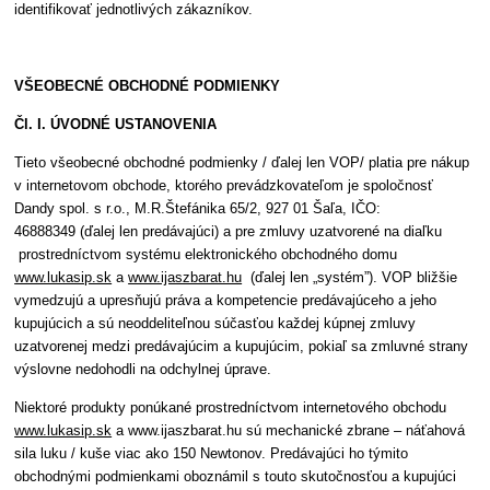
identifikovať jednotlivých zákazníkov.
VŠEOBECNÉ OBCHODNÉ PODMIENKY
Čl. I. ÚVODNÉ USTANOVENIA
Tieto všeobecné obchodné podmienky / ďalej len VOP/ platia pre nákup
v internetovom obchode, ktorého prevádzkovateľom je spoločnosť
Dandy spol. s r.o., M.R.Štefánika 65/2, 927 01 Šaľa, IČO:
46888349 (ďalej len predávajúci) a pre zmluvy uzatvorené na diaľku
prostredníctvom systému elektronického obchodného domu
www.lukasip.sk
a
www.ijaszbarat.hu
(ďalej len „systém”). VOP bližšie
vymedzujú a upresňujú práva a kompetencie predávajúceho a jeho
kupujúcich a sú neoddeliteľnou súčasťou každej kúpnej zmluvy
uzatvorenej medzi predávajúcim a kupujúcim, pokiaľ sa zmluvné strany
výslovne nedohodli na odchylnej úprave.
Niektoré produkty ponúkané prostredníctvom internetového obchodu
www.lukasip.sk
a www.ijaszbarat.hu sú mechanické zbrane – náťahová
sila luku / kuše viac ako 150 Newtonov. Predávajúci ho týmito
obchodnými podmienkami oboznámil s touto skutočnosťou a kupujúci