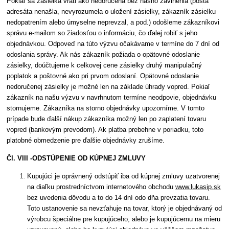
Pokiaľ sa zásielka vráti ako nedoručená bez nášho zavinenia (pošta
adresáta nenašla, nevyrozumela o uložení zásielky, zákazník zásielku
nedopatrením alebo úmyselne neprevzal, a pod.) odošleme zákazníkovi
správu e-mailom so žiadosťou o informáciu, čo ďalej robiť s jeho
objednávkou. Odpoveď na túto výzvu očakávame v termíne do 7 dní od
odoslania správy. Ak nás zákazník požiada o opätovné odoslanie
zásielky, doúčtujeme k celkovej cene zásielky druhý manipulačný
poplatok a poštovné ako pri prvom odoslaní. Opätovné odoslanie
nedoručenej zásielky je možné len na základe úhrady vopred. Pokiaľ
zákazník na našu výzvu v navrhnutom termíne neodpovie, objednávku
stornujeme. Zákazníka na storno objednávky upozorníme. V tomto
prípade bude ďalší nákup zákazníka možný len po zaplatení tovaru
vopred (bankovým prevodom). Ak platba prebehne v poriadku, toto
platobné obmedzenie pre ďalšie objednávky zrušíme.
Čl. VIII -ODSTÚPENIE OD KÚPNEJ ZMLUVY
Kupujúci je oprávnený odstúpiť iba od kúpnej zmluvy uzatvorenej
na diaľku prostredníctvom internetového obchodu
www.lukasip.sk
bez uvedenia dôvodu a to do 14 dní odo dňa prevzatia tovaru.
Toto ustanovenie sa nevzťahuje na tovar, ktorý je objednávaný od
výrobcu špeciálne pre kupujúceho, alebo je kupujúcemu na mieru