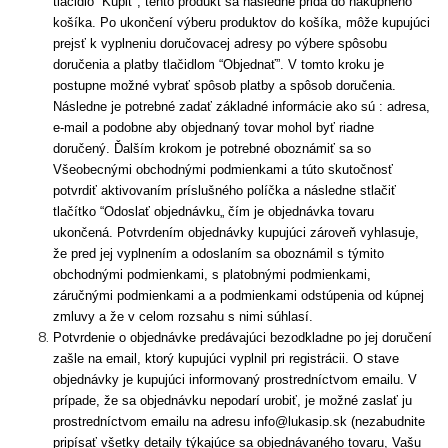
tlačidlo “Kúpiť”, tento produkt sa následne pridá do nákupného
košíka. Po ukončení výberu produktov do košíka, môže kupujúci
prejsť k vyplneniu doručovacej adresy po výbere spôsobu
doručenia a platby tlačidlom “Objednať”. V tomto kroku je
postupne možné vybrať spôsob platby a spôsob doručenia.
Následne je potrebné zadať základné informácie ako sú : adresa,
e-mail a podobne aby objednaný tovar mohol byť riadne
doručený. Ďalším krokom je potrebné oboznámiť sa so
Všeobecnými obchodnými podmienkami a túto skutočnosť
potvrdiť aktivovaním príslušného políčka a následne stlačiť
tlačítko “Odoslať objednávku„ čím je objednávka tovaru
ukončená. Potvrdením objednávky kupujúci zároveň vyhlasuje,
že pred jej vyplnením a odoslaním sa oboznámil s týmito
obchodnými podmienkami, s platobnými podmienkami,
záručnými podmienkami a a podmienkami odstúpenia od kúpnej
zmluvy a že v celom rozsahu s nimi súhlasí.
Potvrdenie o objednávke predávajúci bezodkladne po jej doručení
zašle na email, ktorý kupujúci vyplnil pri registrácii. O stave
objednávky je kupujúci informovaný prostredníctvom emailu. V
prípade, že sa objednávku nepodarí urobiť, je možné zaslať ju
prostredníctvom emailu na adresu info@lukasip.sk (nezabudnite
pripísať všetky detaily týkajúce sa objednávaného tovaru, Vašu