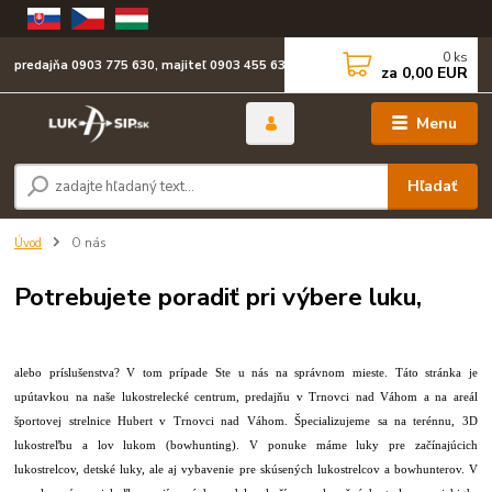
0
ks
predajňa 0903 775 630, majiteľ 0903 455 630
za
0,00 EUR
Menu
Hľadať
Úvod
O nás
Potrebujete poradiť pri výbere luku,
alebo príslušenstva? V tom prípade Ste u nás na správnom mieste. Táto stránka je
upútavkou na naše lukostrelecké centrum, predajňu v Trnovci nad Váhom a na areál
športovej strelnice Hubert v Trnovci nad Váhom. Špecializujeme sa na terénnu, 3D
lukostreľbu a lov lukom (bowhunting). V ponuke máme luky pre začínajúcich
lukostrelcov, detské luky, ale aj vybavenie pre skúsených lukostrelcov a bowhunterov. V