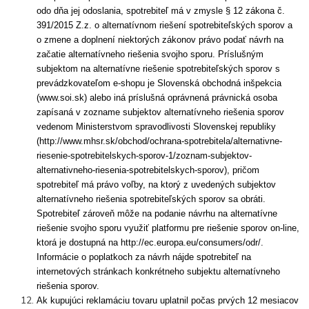
odo dňa jej odoslania, spotrebiteľ má v zmysle § 12 zákona č.
391/2015 Z.z. o alternatívnom riešení spotrebiteľských sporov a
o zmene a doplnení niektorých zákonov právo podať návrh na
začatie alternatívneho riešenia svojho sporu. Príslušným
subjektom na alternatívne riešenie spotrebiteľských sporov s
prevádzkovateľom e-shopu je Slovenská obchodná inšpekcia
(www.soi.sk) alebo iná príslušná oprávnená právnická osoba
zapísaná v zozname subjektov alternatívneho riešenia sporov
vedenom Ministerstvom spravodlivosti Slovenskej republiky
(http://www.mhsr.sk/obchod/ochrana-spotrebitela/alternativne-
riesenie-spotrebitelskych-sporov-1/zoznam-subjektov-
alternativneho-riesenia-spotrebitelskych-sporov), pričom
spotrebiteľ má právo voľby, na ktorý z uvedených subjektov
alternatívneho riešenia spotrebiteľských sporov sa obráti.
Spotrebiteľ zároveň môže na podanie návrhu na alternatívne
riešenie svojho sporu využiť platformu pre riešenie sporov on-line,
ktorá je dostupná na http://ec.europa.eu/consumers/odr/.
Informácie o poplatkoch za návrh nájde spotrebiteľ na
internetových stránkach konkrétneho subjektu alternatívneho
riešenia sporov.
Ak kupujúci reklamáciu tovaru uplatnil počas prvých 12 mesiacov