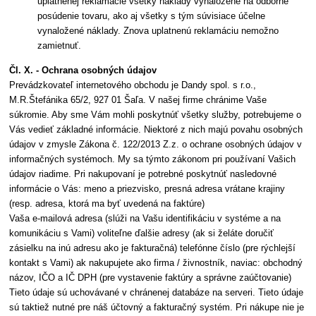
uplatnenej reklamácie všetky náklady vynaložené na odborné
posúdenie tovaru, ako aj všetky s tým súvisiace účelne
vynaložené náklady. Znova uplatnenú reklamáciu nemožno
zamietnuť.
Čl. X. - Ochrana osobných údajov
Prevádzkovateľ internetového obchodu je Dandy spol. s r.o.,
M.R.Štefánika 65/2, 927 01 Šaľa. V našej firme chránime Vaše
súkromie. Aby sme Vám mohli poskytnúť všetky služby, potrebujeme o
Vás vedieť základné informácie. Niektoré z nich majú povahu osobných
údajov v zmysle Zákona č. 122/2013 Z.z. o ochrane osobných údajov v
informačných systémoch. My sa týmto zákonom pri používaní Vašich
údajov riadime. Pri nakupovaní je potrebné poskytnúť nasledovné
informácie o Vás: meno a priezvisko, presná adresa vrátane krajiny
(resp. adresa, ktorá ma byť uvedená na faktúre)
Vaša e-mailová adresa (slúži na Vašu identifikáciu v systéme a na
komunikáciu s Vami) voliteľne ďalšie adresy (ak si želáte doručiť
zásielku na inú adresu ako je fakturačná) telefónne číslo (pre rýchlejší
kontakt s Vami) ak nakupujete ako firma / živnostník, naviac: obchodný
názov, IČO a IČ DPH (pre vystavenie faktúry a správne zaúčtovanie)
Tieto údaje sú uchovávané v chránenej databáze na serveri. Tieto údaje
sú taktiež nutné pre náš účtovný a fakturačný systém. Pri nákupe nie je