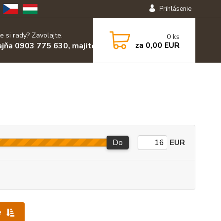
Prihlásenie
e si rady? Zavolajte.
0
ks
za
0,00 EUR
ajňa 0903 775 630, majiteľ 0903 455 630
Do
EUR
e