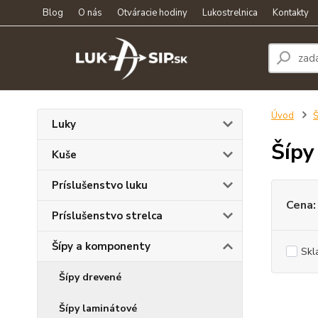
Blog
O nás
Otváracie hodiny
Lukostrelnica
Kontakty
Úvod
Š
Luky
Šípy
Kuše
Príslušenstvo luku
Cena:
Príslušenstvo strelca
Šípy a komponenty
Skl
Šípy drevené
Šípy laminátové