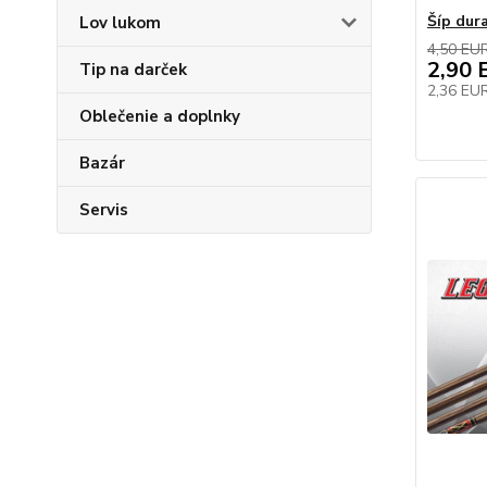
Šíp dur
Lov lukom
4,50 EU
2,90 
Tip na darček
2,36 EU
Oblečenie a doplnky
Bazár
Servis