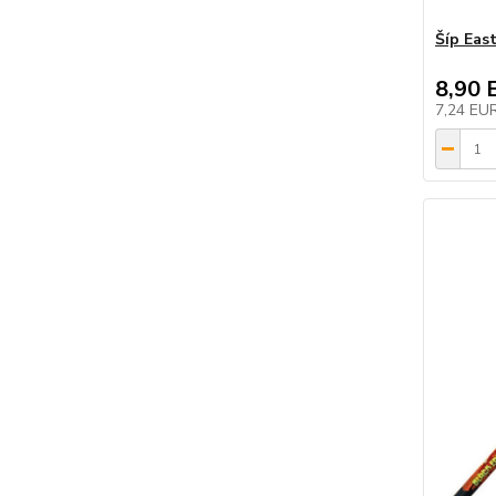
Šíp Eas
8,90 
7,24 EU