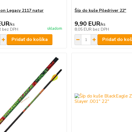
ton Legacy 2117 natur
Šíp do kuše Piledriver 22"
EUR
9,90 EUR
/
ks
/
ks
skladom
R
bez DPH
8,05 EUR
bez DPH
Pridať do košíka
Pridať do koš