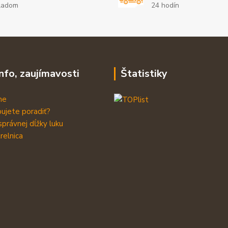
ladom
24 hodín
info, zaujímavosti
Štatistiky
me
ujete poradiť?
správnej dĺžky luku
relnica