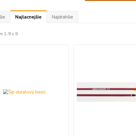
šie
Najlacnejšie
Najdrahšie
m 1-9 z 9