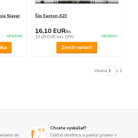
bie Slayer
Šíp Easton X23
16,10 EUR
/
ks
skladom
skladom
13,09 EUR
bez DPH
íka
Zvoliť variant
strana
z 1
Chcete vyskúšať?
sielame do
Cvičná streľnica a parkúr priamo v