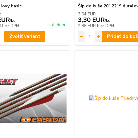
alový basic
Šíp do kuše 20" 2219 duralo
R
3,54 EUR
EUR
3,30 EUR
/
ks
/
ks
skladom
R
bez DPH
2,68 EUR
bez DPH
Zvoliť variant
Pridať do koš