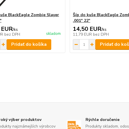
kuše BlackEagle Zombie Slayer
Šíp do kuše BlackEagle Zom
"
.001" 22"
 EUR
14,50 EUR
/
ks
/
ks
skladom
UR
bez DPH
11,79 EUR
bez DPH
Pridať do košíka
Pridať do koš
roký výber produktov
Rýchle doručenie
odukty najznámejších výrobcov
Produkty skladom, odo