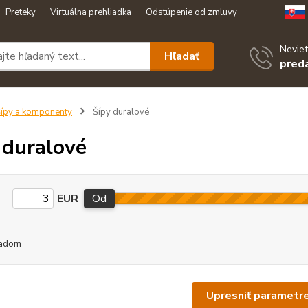
Preteky
Virtuálna prehliadka
Odstúpenie od zmluvy
Neviet
Hľadať
pred
ípy a komponenty
Šípy duralové
 duralové
EUR
Od
adom
Upresniť parametr