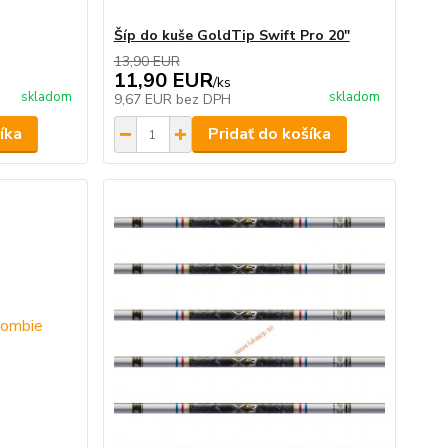
Šíp do kuše GoldTip Swift Pro 20"
13,90 EUR
11,90 EUR
/
ks
skladom
skladom
9,67 EUR
bez DPH
íka
Pridať do košíka