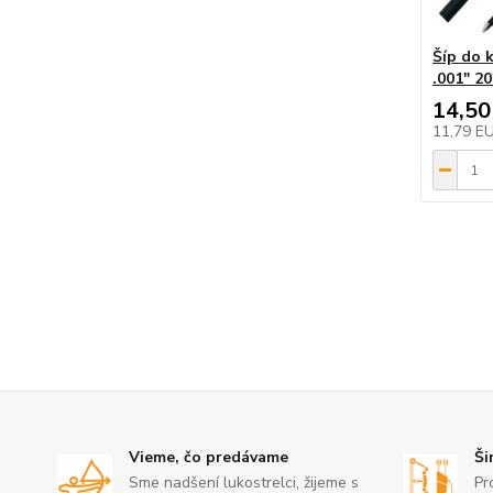
Šíp do 
.001" 20
14,50
11,79 E
Vieme, čo predávame
Ši
Sme nadšení lukostrelci, žijeme s
Pr