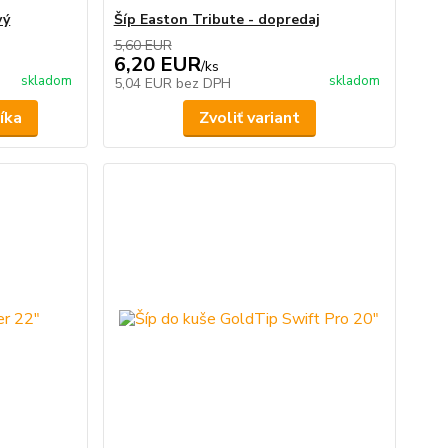
vý
Šíp Easton Tribute - dopredaj
5,60 EUR
6,20 EUR
/
ks
skladom
skladom
5,04 EUR
bez DPH
íka
Zvoliť variant