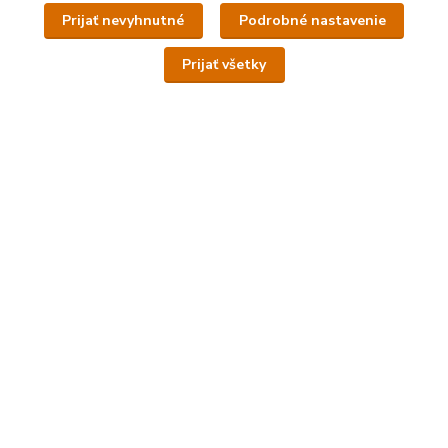
Prijať nevyhnutné
Podrobné nastavenie
Lovecké luky
Prijať všetky
Informácie pre zákazníkov
Obchodné podmienky, OOU
Doprava a platba
Odstúpenie od zmluvy
Ako nakupovať
Kontakty
Platby kartou