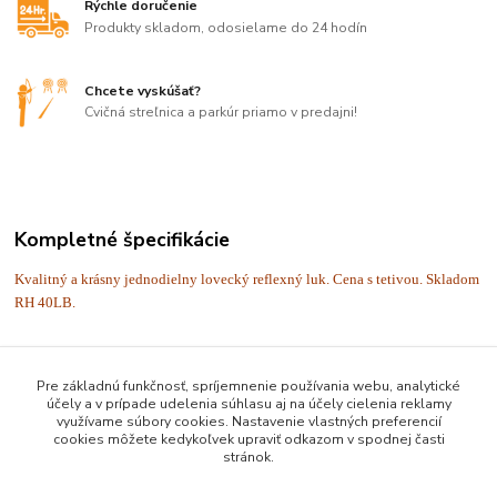
Rýchle doručenie
Produkty skladom, odosielame do 24 hodín
Chcete vyskúšať?
Cvičná streľnica a parkúr priamo v predajni!
Kompletné špecifikácie
Kvalitný a krásny jednodielny lovecký reflexný luk. Cena s tetivou. Skladom
RH 40LB.
Tovar zaradený v kategóriách
Pre základnú funkčnosť, spríjemnenie používania webu, analytické
účely a v prípade udelenia súhlasu aj na účely cielenia reklamy
využívame súbory cookies. Nastavenie vlastných preferencií
Luky
cookies môžete kedykoľvek upraviť odkazom v spodnej časti
stránok.
Reflexné luky
Lovecké reflexné luky