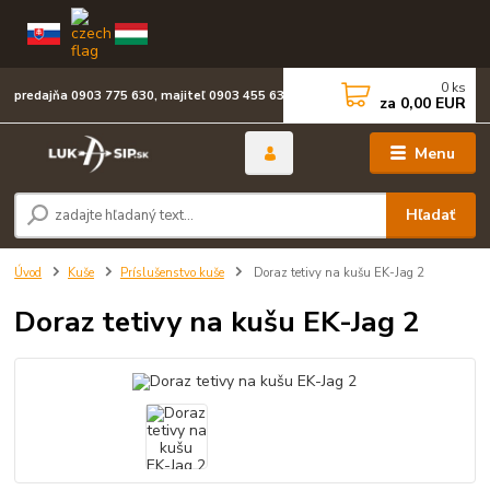
0
ks
predajňa 0903 775 630, majiteľ 0903 455 630
za
0,00 EUR
Menu
Hľadať
Úvod
Kuše
Príslušenstvo kuše
Doraz tetivy na kušu EK-Jag 2
Doraz tetivy na kušu EK-Jag 2