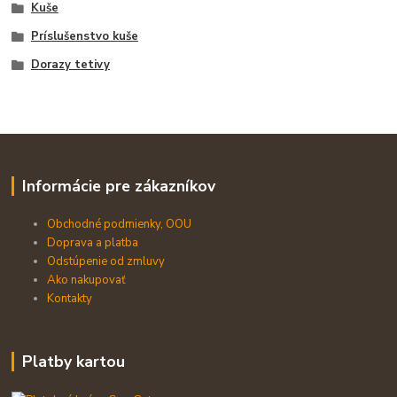
Kuše
Príslušenstvo kuše
Dorazy tetivy
Informácie pre zákazníkov
Obchodné podmienky, OOU
Doprava a platba
Odstúpenie od zmluvy
Ako nakupovať
Kontakty
Platby kartou