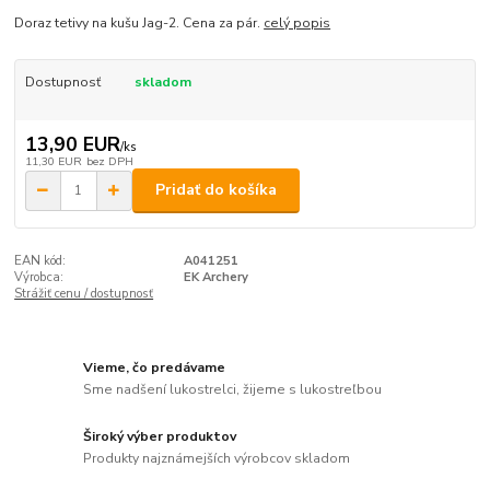
Doraz tetivy na kušu Jag-2. Cena za pár.
celý popis
Dostupnosť
skladom
13,90 EUR
/
ks
11,30 EUR
bez DPH
Pridať do košíka
EAN kód:
A041251
Výrobca:
EK Archery
Strážiť cenu / dostupnosť
Vieme, čo predávame
Sme nadšení lukostrelci, žijeme s lukostreľbou
Široký výber produktov
Produkty najznámejších výrobcov skladom