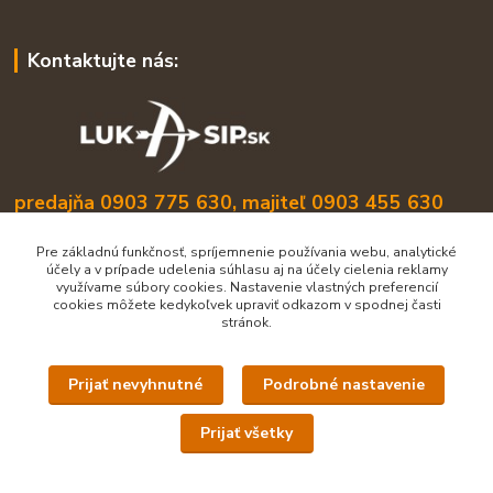
Kontaktujte nás:
predajňa 0903 775 630, majiteľ 0903 455 630
info@lukasip.sk
Pre základnú funkčnosť, spríjemnenie používania webu, analytické
účely a v prípade udelenia súhlasu aj na účely cielenia reklamy
využívame súbory cookies. Nastavenie vlastných preferencií
cookies môžete kedykoľvek upraviť odkazom v spodnej časti
stránok.
Prijať nevyhnutné
Podrobné nastavenie
Upravit sběr cookies.
Prijať všetky
Všetky práva vyhradené lukasip.sk
Vytvorené na
Eshop-rychlo.sk