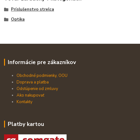
Príslušenstvo strelca
Optika
Informácie pre zákazníkov
Obchodné podmienky, OOU
Doprava a platba
Odstúpenie od zmluvy
Ako nakupovať
Kontakty
Platby kartou