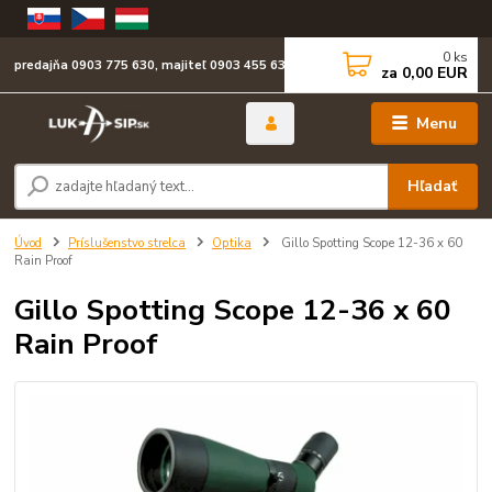
0
ks
predajňa 0903 775 630, majiteľ 0903 455 630
za
0,00 EUR
Menu
Hľadať
Úvod
Príslušenstvo strelca
Optika
Gillo Spotting Scope 12-36 x 60
Rain Proof
Gillo Spotting Scope 12-36 x 60
Rain Proof