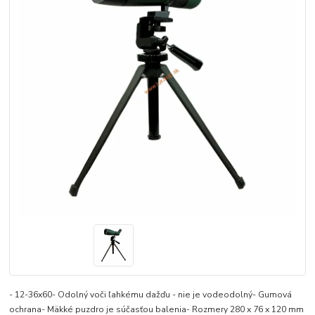
- 12-36x60- Odolný voči ľahkému dažďu - nie je vodeodolný- Gumová
ochrana- Mäkké puzdro je súčasťou balenia- Rozmery 280 x 76 x 120 mm