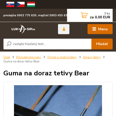
0
ks
predajňa 0903 775 630, majiteľ 0903 455 630
za
0,00 EUR
Menu
Hľadať
Úvod
Príslušenstvo luku
Tlmiče a stabilizátory
Dorazy tetivy
Guma na doraz tetivy Bear
Guma na doraz tetivy Bear