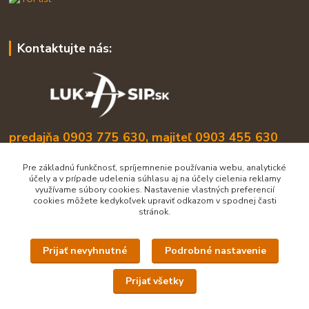
Kontaktujte nás:
predajňa 0903 775 630, majiteľ 0903 455 630
info@lukasip.sk
Pre základnú funkčnosť, spríjemnenie používania webu, analytické
účely a v prípade udelenia súhlasu aj na účely cielenia reklamy
využívame súbory cookies. Nastavenie vlastných preferencií
cookies môžete kedykoľvek upraviť odkazom v spodnej časti
stránok.
Prijať nevyhnutné
Podrobné nastavenie
Upravit sběr cookies.
Prijať všetky
Všetky práva vyhradené lukasip.sk