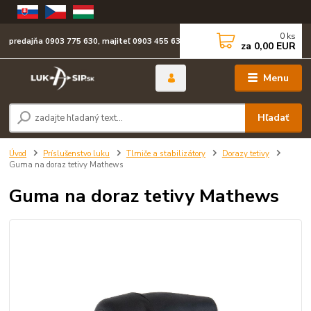
0
ks
predajňa 0903 775 630, majiteľ 0903 455 630
za
0,00 EUR
Menu
Hľadať
Úvod
Príslušenstvo luku
Tlmiče a stabilizátory
Dorazy tetivy
Guma na doraz tetivy Mathews
Guma na doraz tetivy Mathews