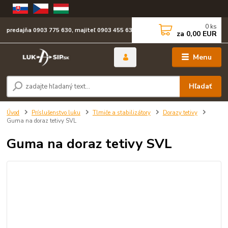
0
ks
predajňa 0903 775 630, majiteľ 0903 455 630
za
0,00 EUR
Menu
Hľadať
Úvod
Príslušenstvo luku
Tlmiče a stabilizátory
Dorazy tetivy
Guma na doraz tetivy SVL
Guma na doraz tetivy SVL