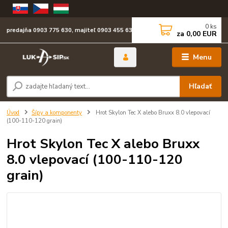
0
ks
predajňa 0903 775 630, majiteľ 0903 455 630
za
0,00 EUR
Menu
Hľadať
Úvod
Šípy a komponenty
Hrot Skylon Tec X alebo Bruxx 8.0 vlepovací
(100-110-120 grain)
Hrot Skylon Tec X alebo Bruxx
8.0 vlepovací (100-110-120
grain)