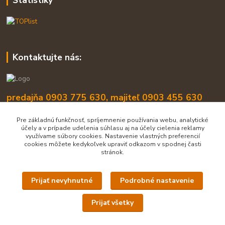
Kontaktujte nás:
predajňa 0903 775 630, majiteľ 0903 455 630
info@lukasip.sk
Pre základnú funkčnosť, spríjemnenie používania webu, analytické
účely a v prípade udelenia súhlasu aj na účely cielenia reklamy
využívame súbory cookies. Nastavenie vlastných preferencií
cookies môžete kedykoľvek upraviť odkazom v spodnej časti
stránok.
Prijať nevyhnutné
Podrobné nastavenie
Upravit sběr cookies.
Prijať všetky
Všetky práva vyhradené lukasip.sk