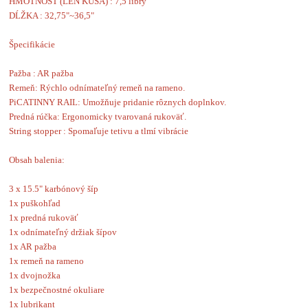
HMOTNOSŤ (LEN KUŠA) : 7,5 libry
DĹŽKA : 32,75"~36,5"
Špecifikácie
Pažba : AR pažba
Remeň: Rýchlo odnímateľný remeň na rameno.
PiCATINNY RAIL: Umožňuje pridanie rôznych doplnkov.
Predná rúčka: Ergonomicky tvarovaná rukoväť.
String stopper : Spomaľuje tetivu a tlmí vibrácie
Obsah balenia:
3 x 15.5" karbónový šíp
1x puškohľad
1x predná rukoväť
1x odnímateľný držiak šípov 
1x AR pažba
1x remeň na rameno
1x dvojnožka
1x bezpečnostné okuliare
1x lubrikant