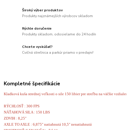
Široký výber produktov
Produkty najznámejších výrobcov skladom
Rýchle doručenie
Produkty skladom, odosielame do 24 hodín
Chcete vyskúšať?
Cvičná streľnica a parkúr priamo v predajni!
Kompletné špecifikácie
Kladková kuša strednej veľkosti o sile 150 libier pre streľbu na väčšie vzdialeno
RÝCHLOSŤ : 300 FPS
NÁŤAHOVÁ SILA : 150 LBS
ZDVIH : 8,25"
AXLE TO AXLE : 6,875" natiahnutá 10,5" nenatiahnutá