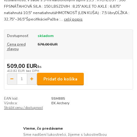
FPSNÁŤAHOVÁ SILA : 150 LBSZDVIH : 8,25"AXLE TO AXLE : 6,875"
natiahnutá 10,5" nenatiahnutáHMOTNOSŤ (LEN KUŠA) : 7,5 libryDĹŽKA :
32,75"~36,5"ŠpecifikáciePažba :...
celý popis
Dostupnosť
skladom
Cena pred
576,00 EUR
zľavou
509,00 EUR
/
ks
413,82 EUR
bez DPH
Pridať do košíka
EAN kód:
55M885
Výrobca:
EK Archery
Strážiť cenu / dostupnosť
Vieme, čo predávame
Sme nadšení lukostrelci, žijeme s lukostreľbou