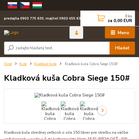
0
ks
predajňa 0903 775 630, majiteľ 0903 455 630
za
0,00 EUR
Menu
Hľadať
Úvod
Kuše
Kladkové kuše
Kladková kuša Cobra Siege 150#
Kladková kuša Cobra Siege 150#
Kladková kuša strednej veľkosti o sile 150 libier pre streľbu na väčšie
vzdialenosti, v sade s 3-mi karbonovými šípmi 15,5". RÝCHLOSŤ : 300