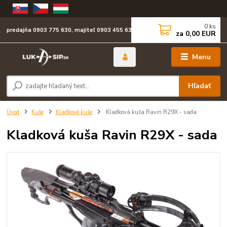
0
ks
predajňa 0903 775 630, majiteľ 0903 455 630
za
0,00 EUR
Menu
Hľadať
Úvod
Kuše
Kladkové kuše
Kladková kuša Ravin R29X - sada
Kladková kuša Ravin R29X - sada