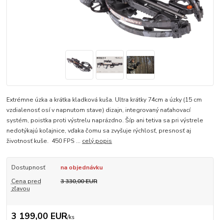
Extrémne úzka a krátka kladková kuša. Ultra krátky 74cm a úzky (15 cm
vzdialenosť osí v napnutom stave) dizajn, integrovaný naťahovací
systém, poistka proti výstrelu naprázdno. Šíp ani tetiva sa pri výstrele
nedotýkajú koľajnice, vďaka čomu sa zvyšuje rýchlosť, presnosť aj
životnosť kuše. 450 FPS ...
celý popis
Dostupnosť
na objednávku
Cena pred
3 330,00 EUR
zľavou
3 199,00 EUR
/
ks