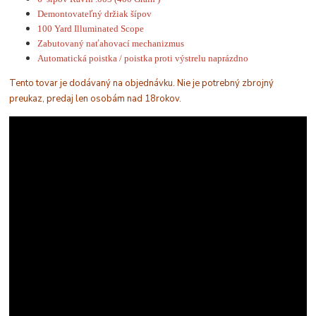
Demontovateľný držiak šípov
100 Yard Illuminated Scope
Zabutovaný naťahovací mechanizmus
Automatická poistka / poistka proti výstrelu naprázdno
Tento tovar je dodávaný na objednávku. Nie je potrebný zbrojný
preukaz, predaj len osobám nad 18rokov.