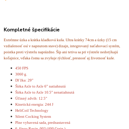
Kompletné špecifikácie
Extrémne úzka a krátka kladková kuša. Ultra krátky 74cm a úzky (15 cm
vzdialenosť osí v napnutom stave) dizajn, integrovaný naťahovací systém,
poistka proti výstrelu naprázdno. Šíp ani tetiva sa pri výstrele nedotýkajú
koľajnice, vďaka čomu sa zvyšuje rýchlosť, presnosť aj životnosť kuše.
450 FPS
3060 g.
Dl´žka: 29”
Šírka Axle to Axle 6” natiahnutá
Šírka Axle to Axle 10.5” nenatiahnutá
Účinný zdvih: 12.5”
Kinetická energia: 244 J
HeliCoil Technology
Silent Cocking System
Plne vybavená sada, prednastavená
6 šípov Ravin .003 (400 Grain )