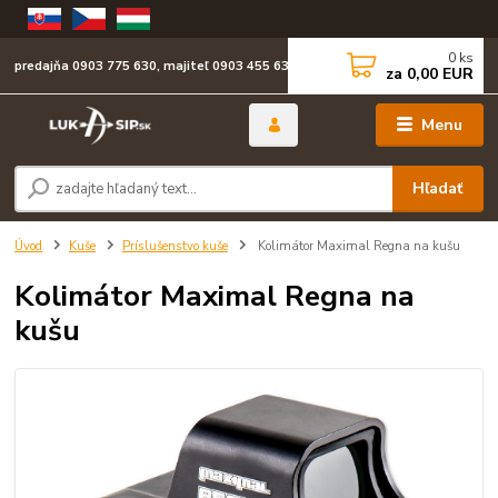
0
ks
predajňa 0903 775 630, majiteľ 0903 455 630
za
0,00 EUR
Menu
Hľadať
Úvod
Kuše
Príslušenstvo kuše
Kolimátor Maximal Regna na kušu
Kolimátor Maximal Regna na
kušu