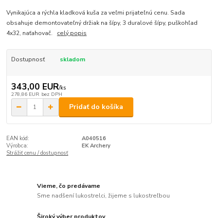
Vynikajúca a rýchla kladková kuša za veľmi prijateľnú cenu. Sada
obsahuje demontovateľný držiak na šípy, 3 duralové šípy, puškohľad
4x32, naťahovač.
celý popis
Dostupnosť
skladom
343,00 EUR
/
ks
278,86 EUR
bez DPH
Pridať do košíka
EAN kód:
A040516
Výrobca:
EK Archery
Strážiť cenu / dostupnosť
Vieme, čo predávame
Sme nadšení lukostrelci, žijeme s lukostreľbou
Široký výber produktov