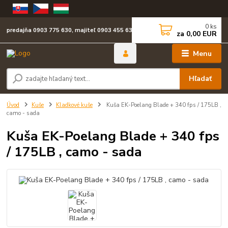
0
ks
predajňa 0903 775 630, majiteľ 0903 455 630
za
0,00 EUR
Menu
Hľadať
Úvod
Kuše
Kladkové kuše
Kuša EK-Poelang Blade + 340 fps / 175LB ,
camo - sada
Kuša EK-Poelang Blade + 340 fps
/ 175LB , camo - sada