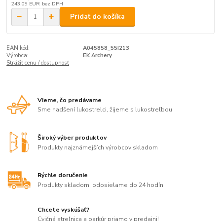
243,09 EUR
bez DPH
Pridať do košíka
EAN kód:
A045858_55I213
Výrobca:
EK Archery
Strážiť cenu / dostupnosť
Vieme, čo predávame
Sme nadšení lukostrelci, žijeme s lukostreľbou
Široký výber produktov
Produkty najznámejších výrobcov skladom
Rýchle doručenie
Produkty skladom, odosielame do 24 hodín
Chcete vyskúšať?
Cvičná streľnica a parkúr priamo v predajni!