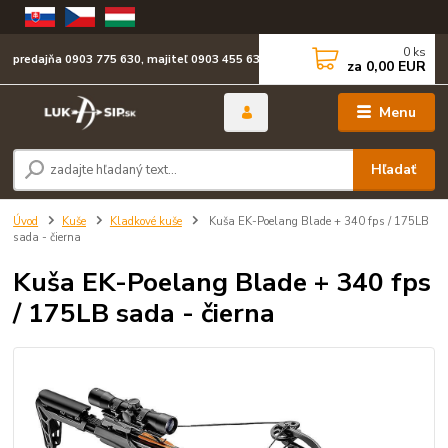
0
ks
predajňa 0903 775 630, majiteľ 0903 455 630
za
0,00 EUR
Menu
Hľadať
Úvod
Kuše
Kladkové kuše
Kuša EK-Poelang Blade + 340 fps / 175LB
sada - čierna
Kuša EK-Poelang Blade + 340 fps
/ 175LB sada - čierna