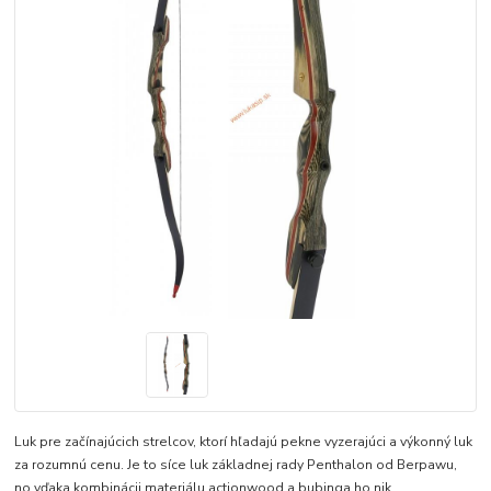
Luk pre začínajúcich strelcov, ktorí hľadajú pekne vyzerajúci a výkonný luk
za rozumnú cenu. Je to síce luk základnej rady Penthalon od Berpawu,
no vďaka kombinácii materiálu actionwood a bubinga ho nik