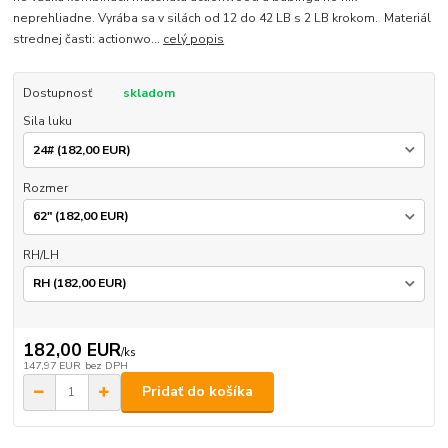
neprehliadne. Vyrába sa v silách od 12 do 42 LB s 2 LB krokom. Materiál
strednej časti: actionwo...
celý popis
Dostupnosť
skladom
Sila luku
Rozmer
RH/LH
182,00 EUR
/
ks
147,97 EUR
bez DPH
Pridať do košíka