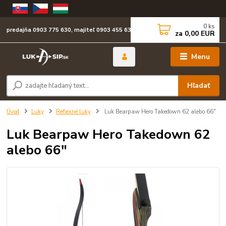
0
ks
predajňa 0903 775 630, majiteľ 0903 455 630
za
0,00 EUR
Menu
Hľadať
Úvod
Luky
Reflexné luky
Luk Bearpaw Hero Takedown 62 alebo 66"
Luk Bearpaw Hero Takedown 62
alebo 66"