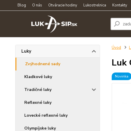
Blog
O nás
Otváracie hodiny
Lukostrelnica
Kontakty
Úvod
L
Luky
Luk 
Zvýhodnené sady
Kladkové luky
Novinka
Tradičné luky
Reflexné luky
Lovecké reflexné luky
Olympíjske luky