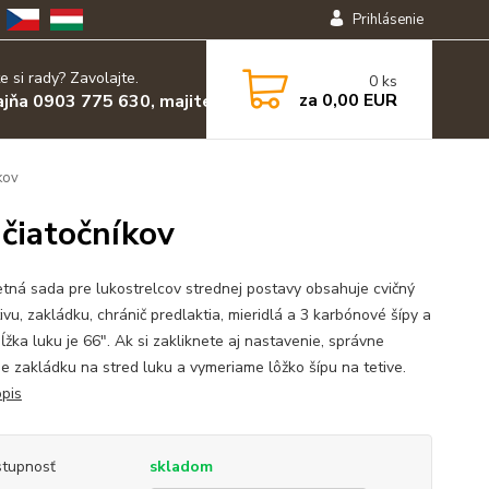
Prihlásenie
e si rady? Zavolajte.
0
ks
za
0,00 EUR
ajňa 0903 775 630, majiteľ 0903 455 630
kov
ačiatočníkov
tná sada pre lukostrelcov strednej postavy obsahuje cvičný
tivu, zakládku, chránič predlaktia, mieridlá a 3 karbónové šípy a
ĺžka luku je 66". Ak si zakliknete aj nastavenie, správne
e zakládku na stred luku a vymeriame lôžko šípu na tetive.
opis
tupnosť
skladom