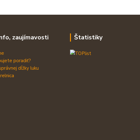
info, zaujímavosti
Štatistiky
me
ujete poradiť?
správnej dĺžky luku
relnica