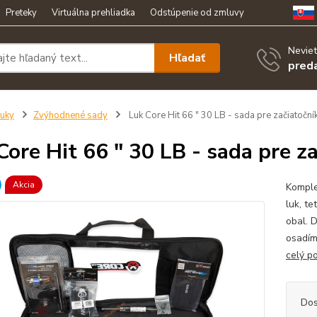
Preteky
Virtuálna prehliadka
Odstúpenie od zmluvy
Neviet
Hľadať
pred
uky
Zvýhodnené sady
Luk Core Hit 66 " 30 LB - sada pre začiatoční
Core Hit 66 " 30 LB - sada pre z
Akcia
Komple
luk, te
obal. D
osadím
celý p
Dos