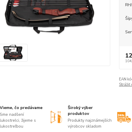
RH
Šíp
Ser
12
104
EAN kó
Strážiť
Vieme, čo predávame
Široký výber
produktov
Sme nadšení
lukostrelci, žijeme s
Produkty najznámejších
lukostreľbou
výrobcov skladom