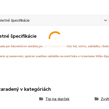
etné špecifikácie
tné špecifikácie
da pre lukostrelcov strednej postavy obsahuje cvičný luk, tetivu, zakládku, chráni
nete aj nastavenie, správne osadíme zakládku na stred luku a vymeriame lôžko šípu
zaradený v kategóriách
Tip na darček
Zvý