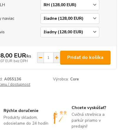
/LH
y naviac
vis
8,00 EUR
/
ks
Pridať do košíka
,07 EUR
bez DPH
d:
A055136
Výrobca:
Core
 cenu / dostupnosť
Chcete vyskúšať?
Rýchle doručenie
Cvičná streľnica a
Produkty skladom,
parkúr priamo v
odosielame do 24 hodín
predajni!