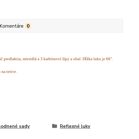
Komentáre
0
č predlaktia, mieridlá a 3 karbónové šípy a obal. Dĺžka luku je 66".
 na tetive.
hodnené sady
Reflexné luky