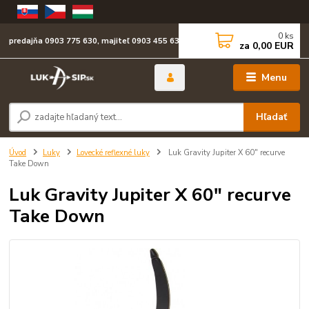
0
ks
predajňa 0903 775 630, majiteľ 0903 455 630
za
0,00 EUR
Menu
Hľadať
Úvod
Luky
Lovecké reflexné luky
Luk Gravity Jupiter X 60" recurve
Take Down
Luk Gravity Jupiter X 60" recurve
Take Down