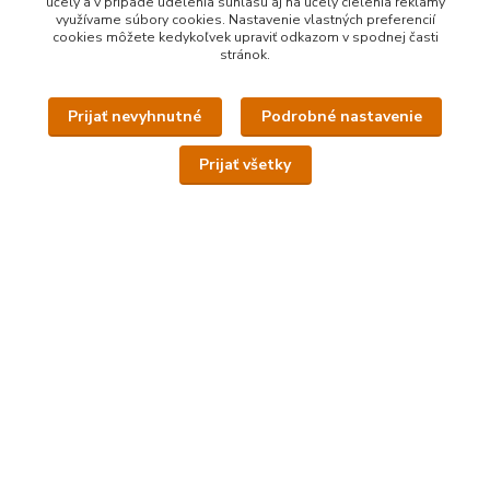
účely a v prípade udelenia súhlasu aj na účely cielenia reklamy
využívame súbory cookies. Nastavenie vlastných preferencií
cookies môžete kedykoľvek upraviť odkazom v spodnej časti
stránok.
Dalšie info, zaujímavosti
Prijať nevyhnutné
Podrobné nastavenie
Kto sme
Potrebujete poradiť?
Prijať všetky
Volba správnej dĺžky luku
Lukostrelnica
Štatistiky
Kontaktujte nás: