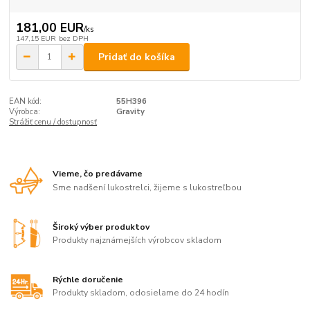
181,00 EUR
/
ks
147,15 EUR
bez DPH
Pridať do košíka
EAN kód:
55H396
Výrobca:
Gravity
Strážiť cenu / dostupnosť
Vieme, čo predávame
Sme nadšení lukostrelci, žijeme s lukostreľbou
Široký výber produktov
Produkty najznámejších výrobcov skladom
Rýchle doručenie
Produkty skladom, odosielame do 24 hodín