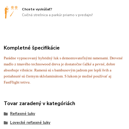
Chcete vyskúšať?
Cvičná streľnica a parkúr priamo v predajni!
Kompletné špecifikácie
Parádne vypracovaný hybridný luk s demontovateľnými ramenami. Drevené
madlo z tmavého technowood dreva je dostatočne ťažké a pevné, dobre
absorbuje vibrácie. Ramená sú s bambusovým jadrom pre lepší švih a
potiahnuté sú čiernym sklolaminátom. S lukom je možné používať aj
FastFlight tetivu.
Tovar zaradený v kategóriách
Reflexné luky
Lovecké reflexné luky