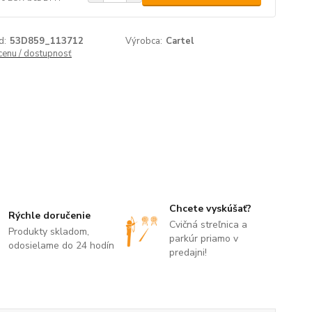
d:
53D859_113712
Výrobca:
Cartel
 cenu / dostupnosť
Chcete vyskúšať?
Rýchle doručenie
Cvičná streľnica a
Produkty skladom,
parkúr priamo v
odosielame do 24 hodín
predajni!