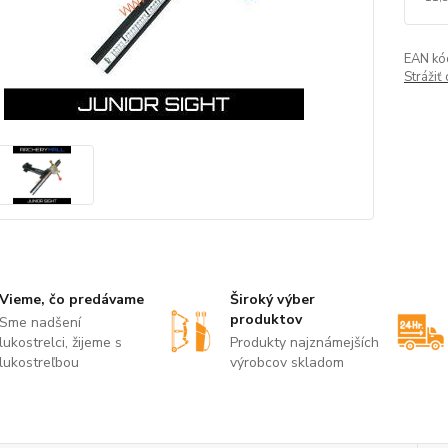
EAN kó
Strážiť
Vieme, čo predávame
Široký výber
produktov
Sme nadšení
lukostrelci, žijeme s
Produkty najznámejších
lukostreľbou
výrobcov skladom