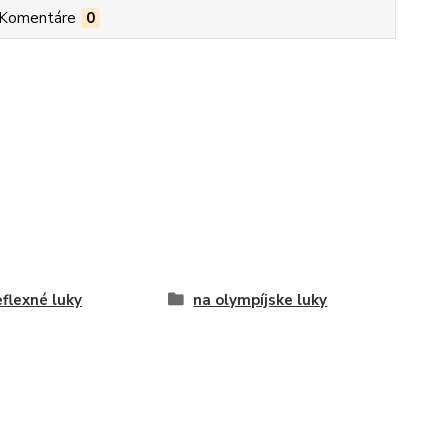
Komentáre
0
eflexné luky
na olympíjske luky