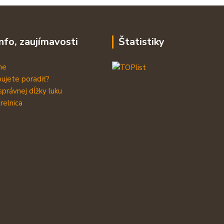
info, zaujímavosti
Štatistiky
me
ujete poradiť?
správnej dĺžky luku
relnica