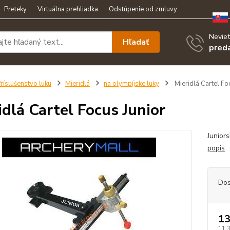
Preteky
Virtuálna prehliadka
Odstúpenie od zmluvy
Neviet
Hľadať
pred
ríslušenstvo luku
Mieridlá
na olympíjske luky
Mieridlá Cartel Fo
idlá Cartel Focus Junior
Juniors
popis
Dos
13
11,