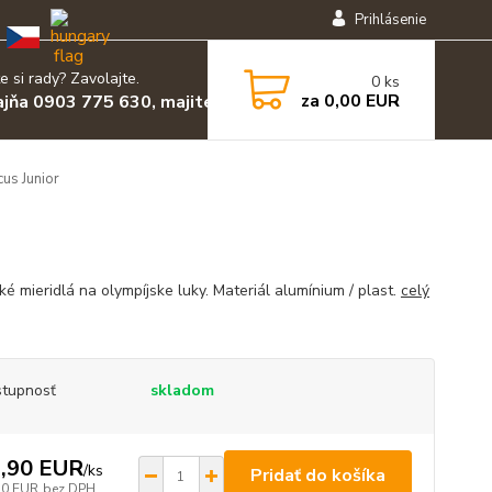
Prihlásenie
e si rady? Zavolajte.
0
ks
za
0,00 EUR
ajňa 0903 775 630, majiteľ 0903 455 630
cus Junior
ké mieridlá na olympíjske luky. Materiál alumínium / plast.
celý
tupnosť
skladom
,90 EUR
/
ks
Pridať do košíka
30 EUR
bez DPH