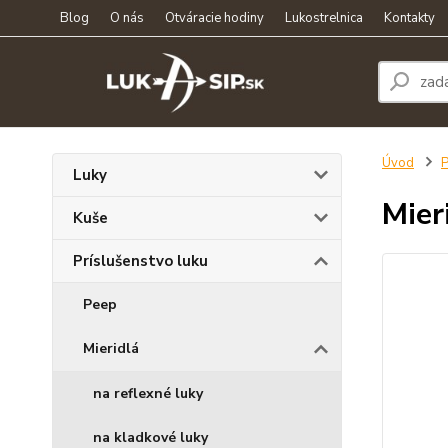
Blog
O nás
Otváracie hodiny
Lukostrelnica
Kontakty
Úvod
P
Luky
Mier
Kuše
Príslušenstvo luku
Peep
Mieridlá
na reflexné luky
na kladkové luky