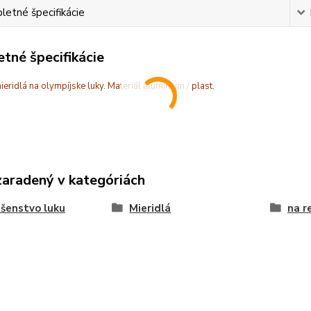
etné špecifikácie
tné špecifikácie
ieridlá na olympíjske luky. Materiál alumínium / plast.
zaradený v kategóriách
ušenstvo luku
Mieridlá
na r