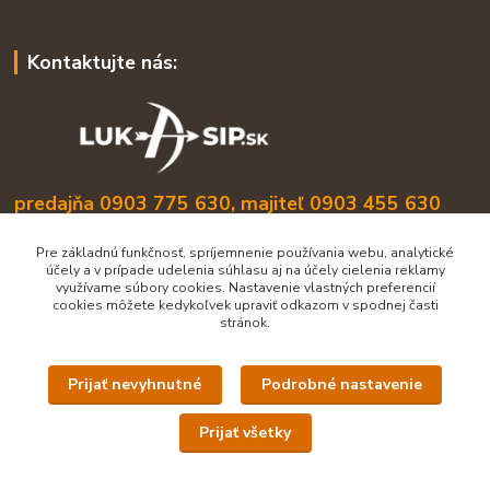
Kontaktujte nás:
predajňa 0903 775 630, majiteľ 0903 455 630
info@lukasip.sk
Pre základnú funkčnosť, spríjemnenie používania webu, analytické
účely a v prípade udelenia súhlasu aj na účely cielenia reklamy
využívame súbory cookies. Nastavenie vlastných preferencií
cookies môžete kedykoľvek upraviť odkazom v spodnej časti
stránok.
Prijať nevyhnutné
Podrobné nastavenie
Upravit sběr cookies.
Prijať všetky
Všetky práva vyhradené lukasip.sk
Vytvorené na
Eshop-rychlo.sk