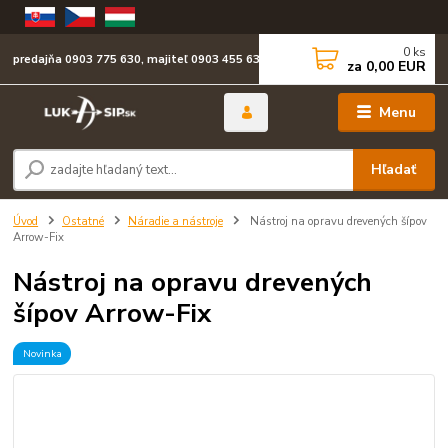
0
ks
predajňa 0903 775 630, majiteľ 0903 455 630
za
0,00 EUR
Menu
Hľadať
Úvod
Ostatné
Náradie a nástroje
Nástroj na opravu drevených šípov
Arrow-Fix
Nástroj na opravu drevených
šípov Arrow-Fix
Novinka