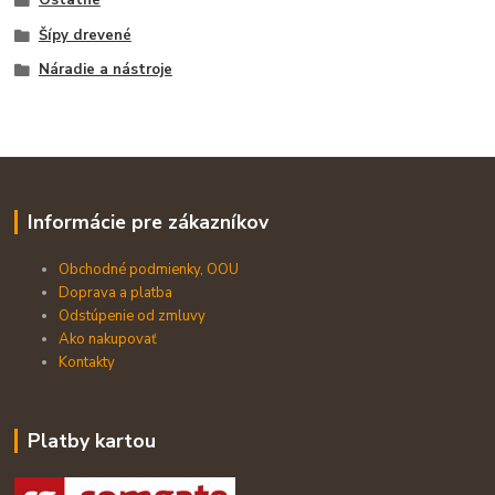
Šípy drevené
Náradie a nástroje
Informácie pre zákazníkov
Obchodné podmienky, OOU
Doprava a platba
Odstúpenie od zmluvy
Ako nakupovať
Kontakty
Platby kartou