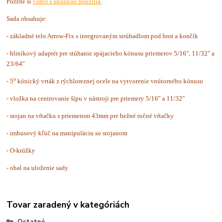
Pozrite si
video s ukážkou použitia.
Sada obsahuje:
- základné telo Arrow-Fix s integrovaným strúhadlom pod hrot a končík
- hliníkový adaptér pre stúhanie spájacieho kónusu priemerov 5/16", 11/32" a
23/64"
o
- 5
kónický vrták z rýchloreznej ocele na vytvorenie vnútorného kónusu
- vložka na centrovanie šípu v nástroji pre priemery 5/16" a 11/32"
- stojan na vŕtačku s priemerom 43mm pre bežné ručné vŕtačky
- imbusový kľúč na manipuláciu so stojanom
- O-krúžky
- obal na uloženie sady
Tovar zaradený v kategóriách
Ostatné