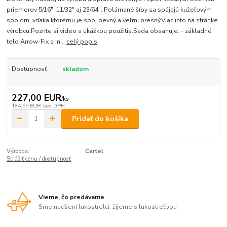
priemerov 5/16", 11/32" aj 23/64". Polámané šípy sa spájajú kužeľovým
spojom, vďaka ktorému je spoj pevný a veľmi presný.Viac info na stránke
výrobcu.Pozrite si video s ukážkou použitia.Sada obsahuje: - základné
telo Arrow-Fix s in...
celý popis
Dostupnosť
skladom
227,00 EUR
/
ks
184,55 EUR
bez DPH
Pridať do košíka
Výrobca:
Cartel
Strážiť cenu / dostupnosť
Vieme, čo predávame
Sme nadšení lukostrelci, žijeme s lukostreľbou