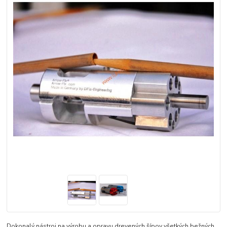
Dokonalý nástroj na výrobu a opravu drevených šípov všetkých bežných