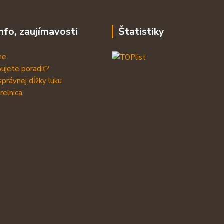
info, zaujímavosti
Štatistiky
me
ujete poradiť?
správnej dĺžky luku
relnica