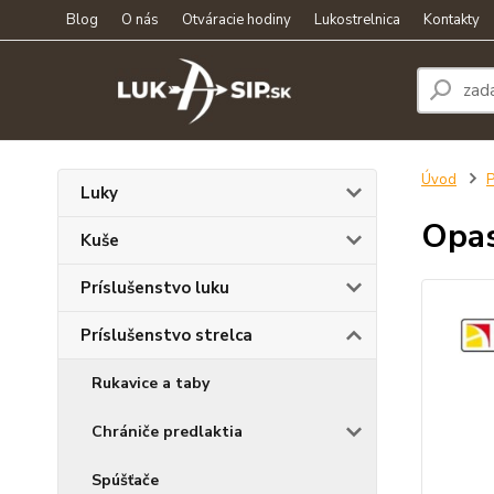
Blog
O nás
Otváracie hodiny
Lukostrelnica
Kontakty
Úvod
P
Luky
Opas
Kuše
Príslušenstvo luku
Príslušenstvo strelca
Rukavice a taby
Chrániče predlaktia
Spúšťače