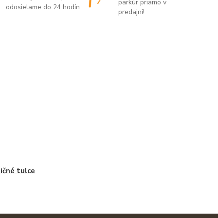
parkúr priamo v
odosielame do 24 hodín
predajni!
ičné tulce