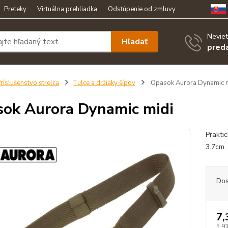
Preteky
Virtuálna prehliadka
Odstúpenie od zmluvy
Neviet
Hľadať
pred
ríslušenstvo strelca
Tulce a držiaky šípov
Opasok Aurora Dynamic m
ok Aurora Dynamic midi
Prakti
3.7cm.
Dos
7,
5,9