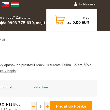
Prihlásenie
e si rady? Zavolajte.
0
ks
za
0,00 EUR
ajňa 0903 775 630, majiteľ 0903 455 630
idi
cký opasok na plastovú pracku k tulcom. Dĺžka 127cm, šírka
celý popis
tupnosť
skladom
30 EUR
/
ks
Pridať do košíka
3 EUR
bez DPH