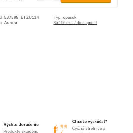
d:
537585_ETZU114
Typ:
opasok
a:
Aurora
Strážiť cenu / dostupnosť
Chcete vyskúšať?
Rýchle doručenie
Cvičná streľnica a
Produkty skladom,