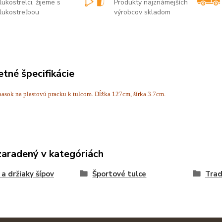
lukostrelci, žijeme s
Produkty najznámejších
lukostreľbou
výrobcov skladom
tné špecifikácie
pasok na plastovú pracku k tulcom. Dĺžka 127cm, šírka 3.7cm.
zaradený v kategóriách
 a držiaky šípov
Športové tulce
Trad