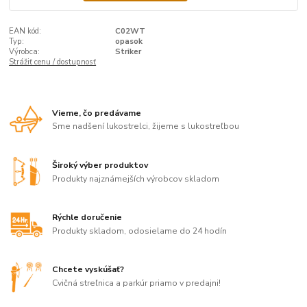
EAN kód:
C02WT
Typ:
opasok
Výrobca:
Striker
Strážiť cenu / dostupnosť
Vieme, čo predávame
Sme nadšení lukostrelci, žijeme s lukostreľbou
Široký výber produktov
Produkty najznámejších výrobcov skladom
Rýchle doručenie
Produkty skladom, odosielame do 24 hodín
Chcete vyskúšať?
Cvičná streľnica a parkúr priamo v predajni!