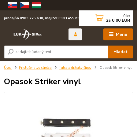
0
ks
predajňa 0903 775 630, majiteľ 0903 455 630
za
0,00 EUR
Menu
Hľadať
Úvod
Príslušenstvo strelca
Tulce a držiaky šípov
Opasok Striker vinyl
Opasok Striker vinyl