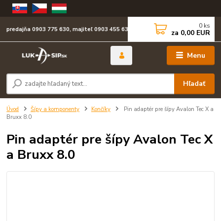
0
ks
predajňa 0903 775 630, majiteľ 0903 455 630
za
0,00 EUR
Menu
Hľadať
Úvod
Šípy a komponenty
Končíky
Pin adaptér pre šípy Avalon Tec X a
Bruxx 8.0
Pin adaptér pre šípy Avalon Tec X
a Bruxx 8.0