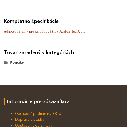
Kompletné špecifikácie
Adaptér na piny pre karbónové šípy Avalon Tec X 8.0
Tovar zaradený v kategóriách
Končíky
Informácie pre zákazníkov
Obchodné podmienky, OOU
Doprava a platba
Odstúpenie od zmluvy