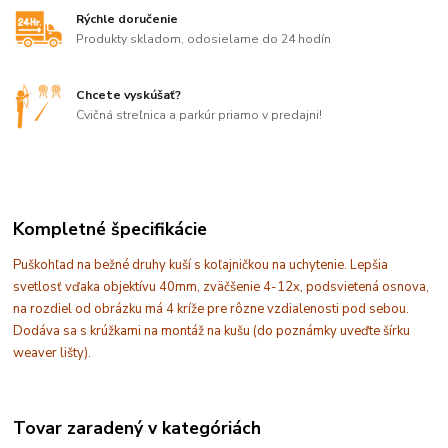
Rýchle doručenie
Produkty skladom, odosielame do 24 hodín
Chcete vyskúšať?
Cvičná streľnica a parkúr priamo v predajni!
Kompletné špecifikácie
Puškohľad na bežné druhy kuší s koľajničkou na uchytenie. Lepšia
svetlosť vďaka objektívu 40mm, zväčšenie 4-12x, podsvietená osnova,
na rozdiel od obrázku má 4 kríže pre rôzne vzdialenosti pod sebou.
Dodáva sa s krúžkami na montáž na kušu (do poznámky uveďte šírku
weaver lišty).
Tovar zaradený v kategóriách