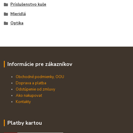
Príslušenstvo kuše
Mieridlá
Optika
Informácie pre zákazníkov
Obchodné podmienky, OOU
Doprava a platba
Odstúpenie od zmluvy
Ako nakupovať
Kontakty
Platby kartou