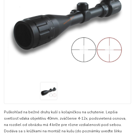
Puškohľad na bežné druhy kuší s koľajničkou na uchytenie. Lepšia
svetlosť vďaka objektívu 40mm, zväčšenie 4-12x, podsvietená osnova,
na rozdiel od obrázku má 4 kríže pre rôzne vzdialenosti pod sebou.
Dodáva sa s krúžkami na montáž na kušu (do poznámky uveďte šírku