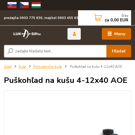
0
ks
predajňa 0903 775 630, majiteľ 0903 455 630
za
0,00 EUR
Menu
Hľadať
Úvod
Kuše
Príslušenstvo kuše
Puškohľad na kušu 4-12x40 AOE
Puškohľad na kušu 4-12x40 AOE