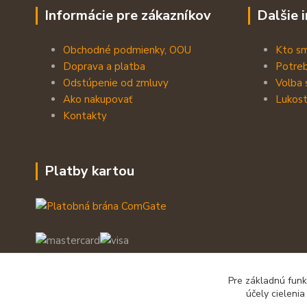
Informácie pre zákazníkov
Dalšie 
Obchodné podmienky, OOU
Kto s
Doprava a platba
Potreb
Odstúpenie od zmluvy
Volba 
Ako nakupovať
Lukost
Kontakty
Platby kartou
Pre základnú funk
účely cieleni