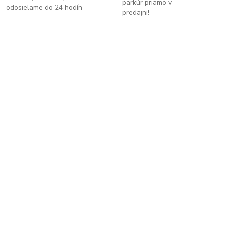
parkúr priamo v
odosielame do 24 hodín
predajni!