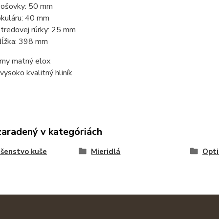
šošovky: 50 mm
okuláru: 40 mm
stredovej rúrky: 25 mm
dĺžka: 398 mm
erny matný elox
 vysoko kvalitný hliník
zaradený v kategóriách
ušenstvo kuše
Mieridlá
Opti