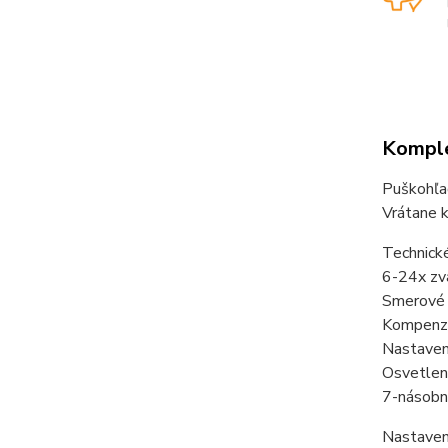
Komple
Puškohľ
Vrátane k
Technické
6-24x zv
Smerové 
Kompenzác
Nastaven
Osvetleni
7-násobný
Nastaveni