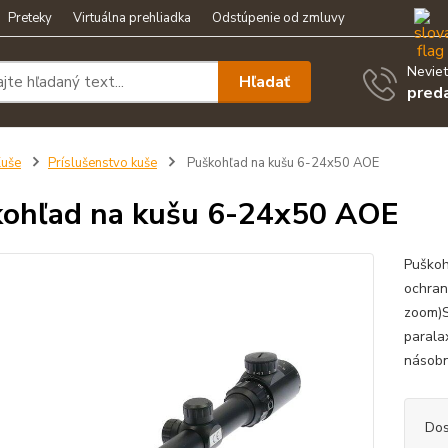
Preteky
Virtuálna prehliadka
Odstúpenie od zmluvy
Neviet
Hľadať
pred
uše
Príslušenstvo kuše
Puškohľad na kušu 6-24x50 AOE
ohľad na kušu 6-24x50 AOE
Puškoh
ochran
zoom)S
parala
násobn
Dos