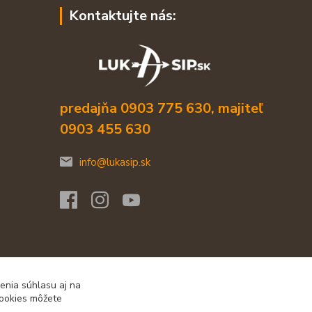
Kontaktujte nás:
predajňa 0903 775 630, majiteľ
0903 455 630
info@lukasip.sk
enia súhlasu aj na
cookies môžete