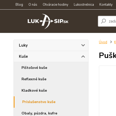
Blog
O nás
Otváracie hodiny
Lukostrelnica
Kontakty
Úvod
K
Luky
Pušk
Kuše
Pištoľové kuše
Reflexné kuše
Kladkové kuše
Príslušenstvo kuše
Obaly, púzdra, kufre