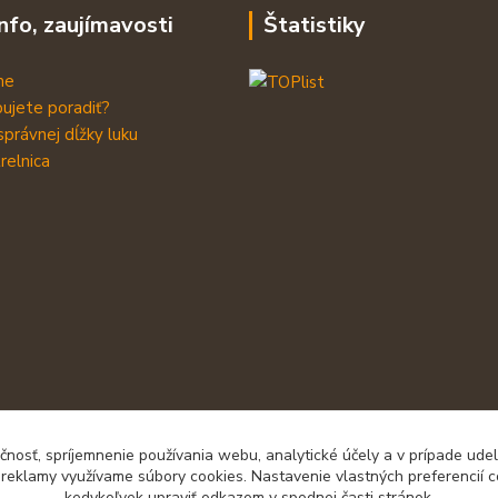
info, zaujímavosti
Štatistiky
me
ujete poradiť?
správnej dĺžky luku
relnica
čnosť, spríjemnenie používania webu, analytické účely a v prípade udel
a reklamy využívame súbory cookies. Nastavenie vlastných preferencií 
kedykoľvek upraviť odkazom v spodnej časti stránok.