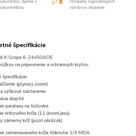
lukostrelci, žijeme s
Produkty najznámejších
lukostreľbou
výrobcov skladom
tné špecifikácie
ad X-Scope 6-24x50AOE
rúžkov na pripevnenie a ochranných krytov.
 špecifikácie:
äčšenie (plynulý zoom)
a výškové nastavenie
ia dioptrií
ie paralaxy na šošovke
e nitkového kríža (11 úrovní jasu)
 zámerný kríž (pozri obrázok)
e zameriavacieho kríža: kliknutie 1/4 MOA