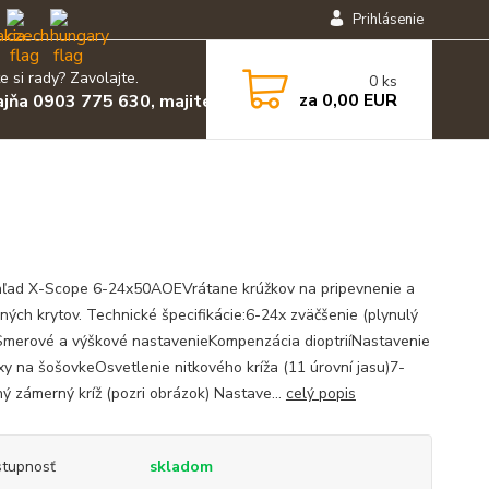
Prihlásenie
e si rady? Zavolajte.
0
ks
za
0,00 EUR
ajňa 0903 775 630, majiteľ 0903 455 630
ľad X-Scope 6-24x50AOEVrátane krúžkov na pripevnenie a
ných krytov. Technické špecifikácie:6-24x zväčšenie (plynulý
merové a výškové nastavenieKompenzácia dioptriíNastavenie
xy na šošovkeOsvetlenie nitkového kríža (11 úrovní jasu)7-
ý zámerný kríž (pozri obrázok) Nastave...
celý popis
tupnosť
skladom