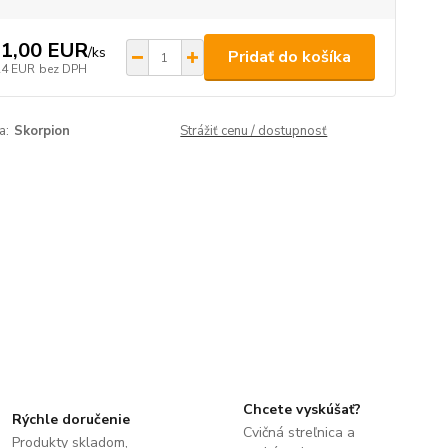
1,00 EUR
/
ks
Pridať do košíka
24 EUR
bez DPH
a:
Skorpion
Strážiť cenu / dostupnosť
Chcete vyskúšať?
Rýchle doručenie
Cvičná streľnica a
Produkty skladom,