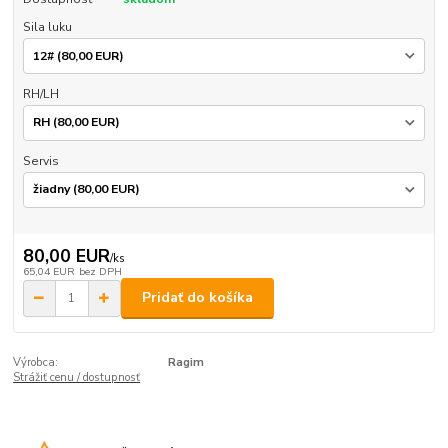
Sila luku
RH/LH
Servis
80,00 EUR
/
ks
65,04 EUR
bez DPH
Pridať do košíka
Výrobca:
Ragim
Strážiť cenu / dostupnosť