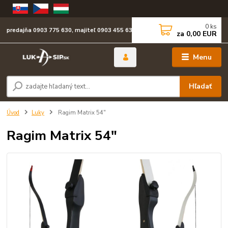
0
ks
predajňa 0903 775 630, majiteľ 0903 455 630
za
0,00 EUR
Menu
Hľadať
Úvod
Luky
Ragim Matrix 54"
Ragim Matrix 54"