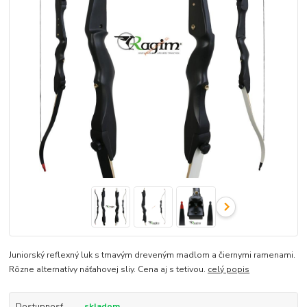
Juniorský reflexný luk s tmavým dreveným madlom a čiernymi ramenami.
Rôzne alternatívy náťahovej sliy. Cena aj s tetivou.
celý popis
Dostupnosť
skladom