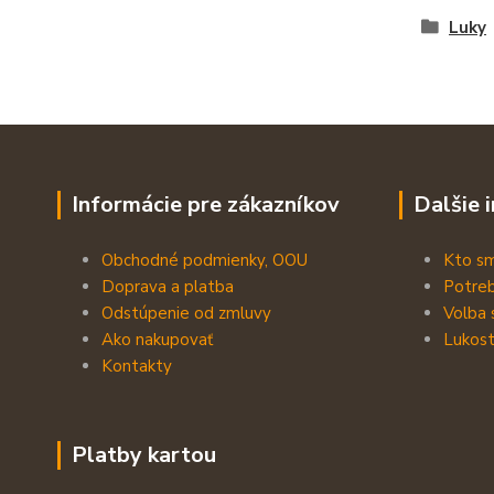
Luky
Informácie pre zákazníkov
Dalšie 
Obchodné podmienky, OOU
Kto s
Doprava a platba
Potreb
Odstúpenie od zmluvy
Volba 
Ako nakupovať
Lukost
Kontakty
Platby kartou