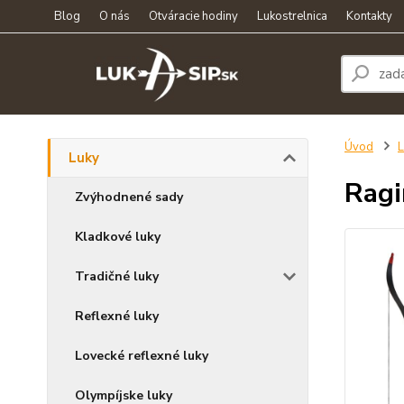
Blog
O nás
Otváracie hodiny
Lukostrelnica
Kontakty
Úvod
L
Luky
Ragi
Zvýhodnené sady
Kladkové luky
Tradičné luky
Reflexné luky
Lovecké reflexné luky
Olympíjske luky