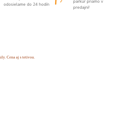
parkúr priamo v
odosielame do 24 hodín
predajni!
y. Cena aj s tetivou.