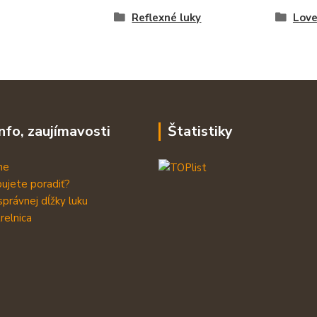
Reflexné luky
Love
info, zaujímavosti
Štatistiky
me
ujete poradiť?
správnej dĺžky luku
relnica