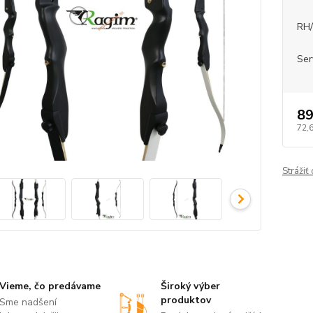
RH
Ser
89
72,
Strážiť
Vieme, čo predávame
Široký výber
produktov
Sme nadšení