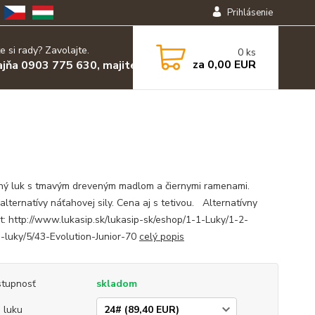
Prihlásenie
e si rady? Zavolajte.
0
ks
za
0,00 EUR
ajňa 0903 775 630, majiteľ 0903 455 630
ný luk s tmavým dreveným madlom a čiernymi ramenami.
alternatívy náťahovej sily. Cena aj s tetivou. Alternatívny
t: http://www.lukasip.sk/lukasip-sk/eshop/1-1-Luky/1-2-
-luky/5/43-Evolution-Junior-70
celý popis
tupnosť
skladom
a luku