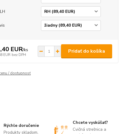
/LH
vis
,40 EUR
/
ks
Pridať do košíka
68 EUR
bez DPH
 cenu / dostupnosť
Chcete vyskúšať?
Rýchle doručenie
Cvičná streľnica a
Produkty skladom,