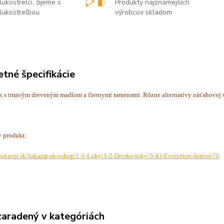
lukostrelci, žijeme s
Produkty najznámejších
lukostreľbou
výrobcov skladom
tné špecifikácie
k s tmavým dreveným madlom a čiernymi ramenami. Rôzne alternatívy náťahovej sil
y produkt:
lukasip.sk/lukasip-sk/eshop/1-1-Luky/1-2-Detske-luky/5/43-Evolution-Junior-70
zaradený v kategóriách