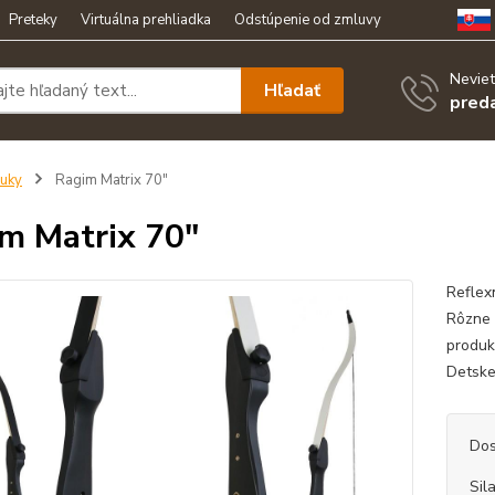
Preteky
Virtuálna prehliadka
Odstúpenie od zmluvy
Neviet
Hľadať
pred
uky
Ragim Matrix 70"
m Matrix 70"
Reflex
Rôzne 
produk
Detske
Dos
Sil