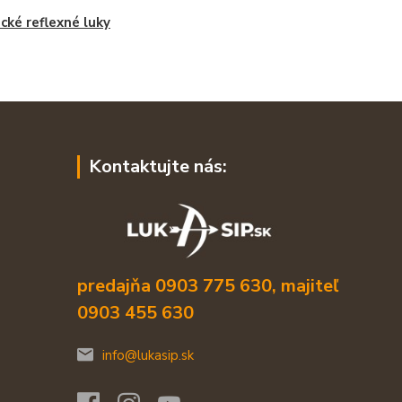
cké reflexné luky
Kontaktujte nás:
predajňa 0903 775 630, majiteľ
0903 455 630
info@lukasip.sk