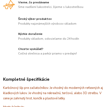
Vieme, čo predávame
Sme nadšení lukostrelci, žijeme s lukostreľbou
Široký výber produktov
Produkty najznámejších výrobcov skladom
Rýchle doručenie
Produkty skladom, odosielame do 24 hodín
Chcete vyskúšať?
Cvičná streľnica a parkúr priamo v predajni!
Kompletné špecifikácie
Karbónový šíp pre začiatočníkov. Je vhodný do moderných reflexných aj
kladkových lukov. Je vhodný na rekreačnú, terčovú, alebo 3D streľbu. V
cene je zahrnutý hrot, končík a plastové letky.