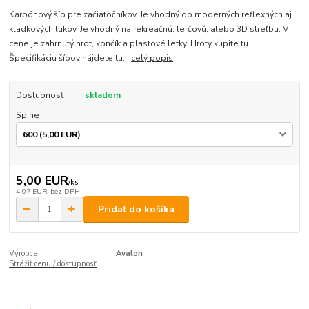
Karbónový šíp pre začiatočníkov. Je vhodný do moderných reflexných aj
kladkových lukov. Je vhodný na rekreačnú, terčovú, alebo 3D streľbu. V
cene je zahrnutý hrot, končík a plastové letky. Hroty kúpite tu.
Špecifikáciu šípov nájdete tu:
celý popis
Dostupnosť
skladom
Spine
5,00 EUR
/
ks
4,07 EUR
bez DPH
Pridať do košíka
Výrobca:
Avalon
Strážiť cenu / dostupnosť