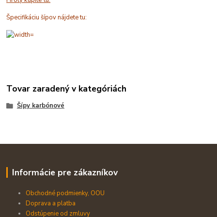
Hroty kúpite tu.
Špecifikáciu šípov nájdete tu:
Tovar zaradený v kategóriách
Šípy karbónové
Informácie pre zákazníkov
Obchodné podmienky, OOU
Doprava a platba
Odstúpenie od zmluvy