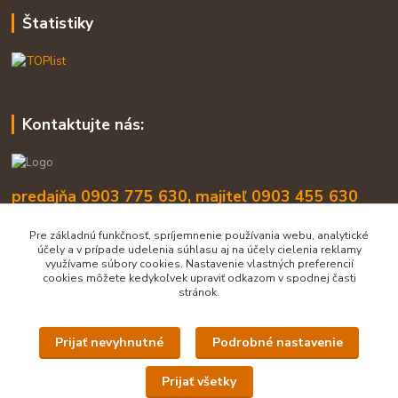
Štatistiky
Kontaktujte nás:
predajňa 0903 775 630, majiteľ 0903 455 630
info@lukasip.sk
Pre základnú funkčnosť, spríjemnenie používania webu, analytické
účely a v prípade udelenia súhlasu aj na účely cielenia reklamy
využívame súbory cookies. Nastavenie vlastných preferencií
cookies môžete kedykoľvek upraviť odkazom v spodnej časti
stránok.
Prijať nevyhnutné
Podrobné nastavenie
Upravit sběr cookies.
Prijať všetky