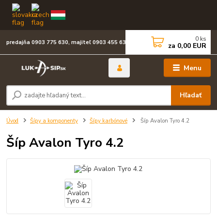
0
ks
predajňa 0903 775 630, majiteľ 0903 455 630
za
0,00 EUR
Menu
Hľadať
Úvod
Šípy a komponenty
Šípy karbónové
Šíp Avalon Tyro 4.2
Šíp Avalon Tyro 4.2