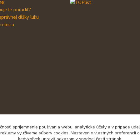
me
ujete poradiť?
správnej dĺžky luku
relnica
čnosť, spríjemnenie používania webu, analytické účely a v prípade udel
a reklamy využívame súbory cookies. Nastavenie vlastných preferencií 
kedykoľvek upraviť odkazom v spodnej časti stránok.