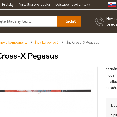
Preteky
Virtuálna prehliadka
Odstúpenie od zmluvy
Neviet
Hľadať
pred
ípy a komponenty
Šípy karbónové
Šíp Cross-X Pegasus
Cross-X Pegasus
Karbón
modern
streľbu
daptér
Dos
Spi