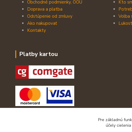
Obchodné podmienky, OOU
Kto s
Doprava a platba
Potreb
Odstúpenie od zmluvy
Volba 
Ako nakupovať
Lukost
Kontakty
Platby kartou
Pre základnú funk
účely cieleni