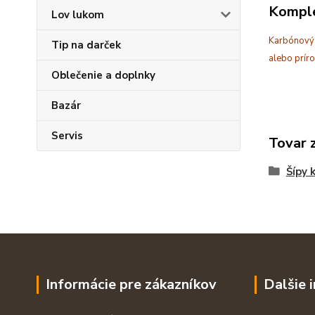
Komple
Lov lukom
Karbónový š
Tip na darček
alebo prír
Oblečenie a doplnky
Bazár
Servis
Tovar 
Šípy 
Informácie pre zákazníkov
Dalšie 