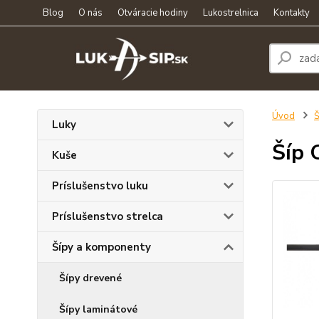
Blog
O nás
Otváracie hodiny
Lukostrelnica
Kontakty
Úvod
Š
Luky
Šíp 
Kuše
Príslušenstvo luku
Príslušenstvo strelca
Šípy a komponenty
Šípy drevené
Šípy laminátové