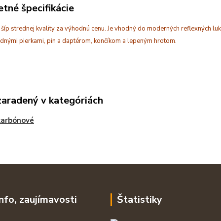
tné špecifikácie
íp strednej kvality za výhodnú cenu. Je vhodný do moderných reflexných luk
odnými pierkami, pin a daptérom, končíkom a lepeným hrotom.
zaradený v kategóriách
karbónové
info, zaujímavosti
Štatistiky