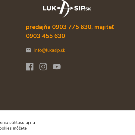
predajňa 0903 775 630, majiteľ
0903 455 630
info@lukasip.sk
enia súhlasu aj na
cookies môžete