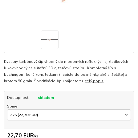
Kvalitný karbónový šíp vhodný do moderných reflexných aj kladkových
lukov vhodný na súťažnú 3D aj terčovú streľbu. Kompletný šíp s
bushingom, končíkom, letkami (napíšte do poznámky, aké si želáte) a
hrotom 90 grain. Špecifikácie šípu nájdete tu.
celý popis
Dostupnosť
skladom
Spine
22,70 EUR
/
ks