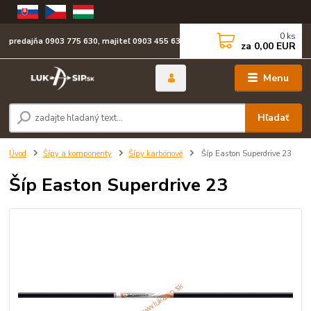
0
ks
predajňa 0903 775 630, majiteľ 0903 455 630
za
0,00 EUR
Menu
Hľadať
Úvod
Šípy a komponenty
Šípy karbónové
Šíp Easton Superdrive 23
Šíp Easton Superdrive 23