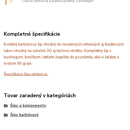
Cvičná streľnica a parkúr priamo v predajni!
Kompletné špecifikácie
Kvalitný karbónový šíp vhodný do moderných reflexných aj kladkových
lukov vhodný na súťažnú 3D aj terčovú streľbu. Kompletný šíp s
bushingom, končíkom, letkami (napíšte do poznámky, aké si želáte) a
hrotom 90 grain.
Špecifikácie šípu nájdete tu.
Tovar zaradený v kategóriách
Šípy a komponenty
Šípy karbónové