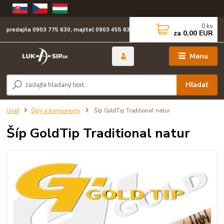
0
ks
predajňa 0903 775 630, majiteľ 0903 455 630
za
0,00 EUR
Menu
Hľadať
Úvod
Šípy a komponenty
Šíp GoldTip Traditional natur
Šíp GoldTip Traditional natur