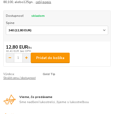
80,100, alebo125gn...
celý popis
Dostupnosť
skladom
Spine
12,80 EUR
/
ks
10,41 EUR
bez DPH
Pridať do košíka
Výrobca:
Gold Tip
Strážiť cenu / dostupnosť
Vieme, čo predávame
Sme nadšení lukostrelci, žijeme s lukostreľbou