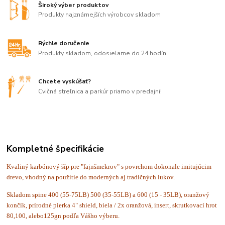
Široký výber produktov
Produkty najznámejších výrobcov skladom
Rýchle doručenie
Produkty skladom, odosielame do 24 hodín
Chcete vyskúšať?
Cvičná streľnica a parkúr priamo v predajni!
Kompletné špecifikácie
Kvaliný karbónový šíp pre "fajnšmekrov" s povrchom dokonale imitujúcim
drevo, vhodný na použitie do moderných aj tradičných lukov.
Skladom spine 400 (55-75LB) 500 (35-55LB) a 600 (15 - 35LB)
, oranžový
končík, prírodné pierka 4" shield, biela / 2x oranžová, insert, skrutkovací hrot
80,100, alebo125gn podľa Vášho výberu.