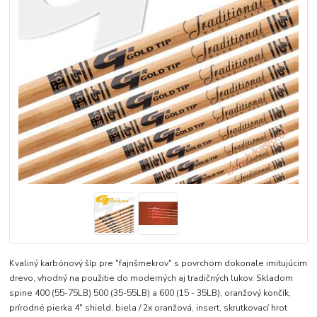
Kvaliný karbónový šíp pre "fajnšmekrov" s povrchom dokonale imitujúcim
drevo, vhodný na použitie do moderných aj tradičných lukov. Skladom
spine 400 (55-75LB) 500 (35-55LB) a 600 (15 - 35LB), oranžový končík,
prírodné pierka 4" shield, biela / 2x oranžová, insert, skrutkovací hrot