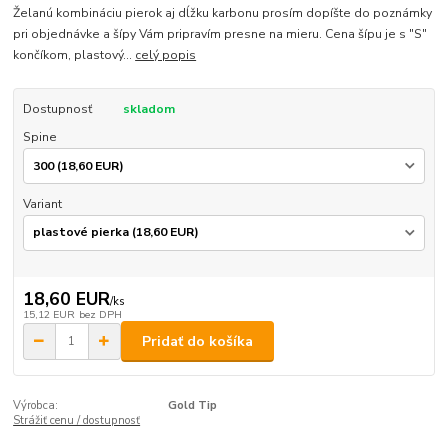
Želanú kombináciu pierok aj dĺžku karbonu prosím dopíšte do poznámky
pri objednávke a šípy Vám pripravím presne na mieru. Cena šípu je s "S"
končíkom, plastový...
celý popis
Dostupnosť
skladom
Spine
Variant
18,60 EUR
/
ks
15,12 EUR
bez DPH
Pridať do košíka
Výrobca:
Gold Tip
Strážiť cenu / dostupnosť