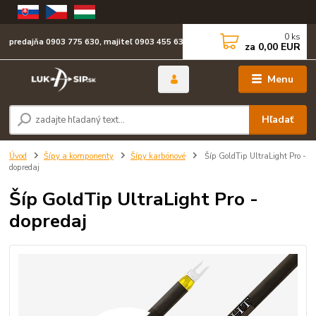
0
ks
predajňa 0903 775 630, majiteľ 0903 455 630
za
0,00 EUR
Menu
Hľadať
Úvod
Šípy a komponenty
Šípy karbónové
Šíp GoldTip UltraLight Pro -
dopredaj
Šíp GoldTip UltraLight Pro -
dopredaj