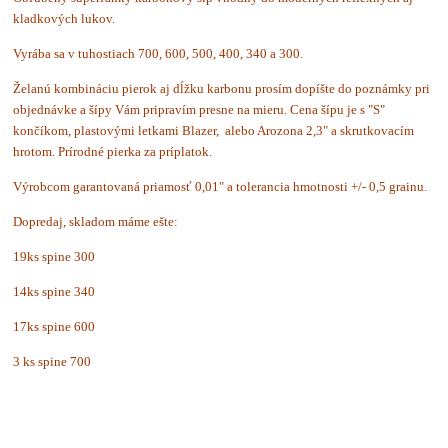
kladkových lukov.
Vyrába sa v tuhostiach 700, 600, 500, 400, 340 a 300.
Želanú kombináciu pierok aj dĺžku karbonu prosím dopíšte do poznámky pri
objednávke a šípy Vám pripravím presne na mieru. Cena šípu je s "S"
končíkom, plastovými letkami Blazer, alebo Arozona 2,3" a skrutkovacím
hrotom. Prírodné pierka za príplatok.
Výrobcom garantovaná priamosť 0,01" a tolerancia hmotnosti +/- 0,5 grainu.
Dopredaj, skladom máme ešte:
19ks spine 300
14ks spine 340
17ks spine 600
3 ks spine 700