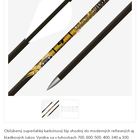
Obľúbený superľahký karbónový šíp vhodný do moderných reflexných aj
kladkových lukov. Vyrába sa v tuhostiach 700, 600, 500, 400, 340 a 300.