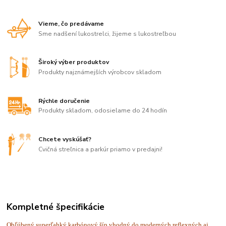
Vieme, čo predávame
Sme nadšení lukostrelci, žijeme s lukostreľbou
Široký výber produktov
Produkty najznámejších výrobcov skladom
Rýchle doručenie
Produkty skladom, odosielame do 24 hodín
Chcete vyskúšať?
Cvičná streľnica a parkúr priamo v predajni!
Kompletné špecifikácie
Obľúbený superľahký karbónový šíp vhodný do moderných reflexných aj