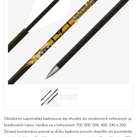
Obľúbený superľahký karbónový šíp vhodný do moderných reflexných aj
kladkových lukov. Vyrába sa v tuhostiach 700, 600, 500, 400, 340 a 300.
Želanú kombináciu pierok aj dĺžku karbonu prosím dopíšte do poznámky