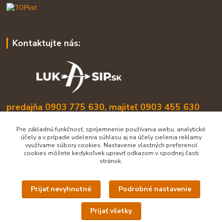
Kontaktujte nás:
predajňa 0903 775 630, majiteľ 0903 455 630
info@lukasip.sk
Pre základnú funkčnosť, spríjemnenie používania webu, analytické
účely a v prípade udelenia súhlasu aj na účely cielenia reklamy
využívame súbory cookies. Nastavenie vlastných preferencií
cookies môžete kedykoľvek upraviť odkazom v spodnej časti
stránok.
Prijať nevyhnutné
Podrobné nastavenie
Upravit sběr cookies.
Prijať všetky