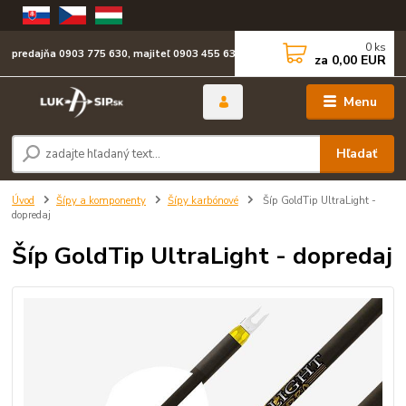
0
ks
predajňa 0903 775 630, majiteľ 0903 455 630
za
0,00 EUR
Menu
Hľadať
Úvod
Šípy a komponenty
Šípy karbónové
Šíp GoldTip UltraLight -
dopredaj
Šíp GoldTip UltraLight - dopredaj