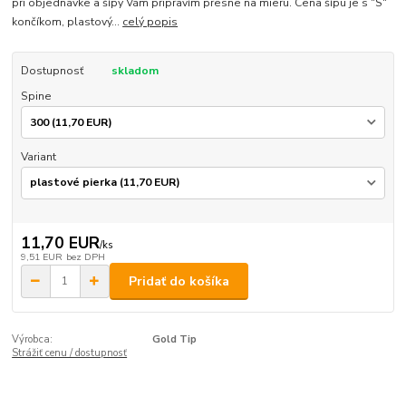
pri objednávke a šípy Vám pripravím presne na mieru. Cena šípu je s "S"
končíkom, plastový...
celý popis
Dostupnosť
skladom
Spine
Variant
11,70 EUR
/
ks
9,51 EUR
bez DPH
Pridať do košíka
Výrobca:
Gold Tip
Strážiť cenu / dostupnosť