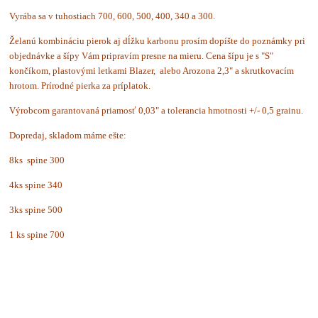
Vyrába sa v tuhostiach 700, 600, 500, 400, 340 a 300.
Želanú kombináciu pierok aj dĺžku karbonu prosím dopíšte do poznámky pri
objednávke a šípy Vám pripravím presne na mieru. Cena šípu je s "S"
končíkom, plastovými letkami Blazer, alebo Arozona 2,3" a skrutkovacím
hrotom. Prírodné pierka za príplatok.
Výrobcom garantovaná priamosť 0,03" a tolerancia hmotnosti +/- 0,5 grainu.
Dopredaj, skladom máme ešte:
8ks spine 300
4ks spine 340
3ks spine 500
1 ks spine 700