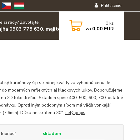
Prihlásenie
e si rady? Zavolajte.
0
ks
za
0,00 EUR
ajňa 0903 775 630, majiteľ 0903 455 630
ľahký karbónový šíp strednej kvality za výhodnú cenu. Je
 do moderných reflexných aj kladkových lukov. Doporučujeme
 na 3D lukostreľbu. Skladom spine 400, 500, 600, 700, ostatné
ednávku. Oproti iným podobným šípom má väčší vonkajší
r (7,6mm). Dĺžka neskrátená 30".
celý popis
tupnosť
skladom