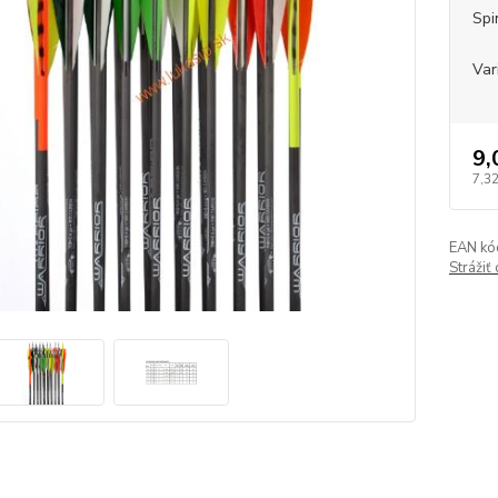
Spi
Var
9,
7,3
EAN kó
Strážiť