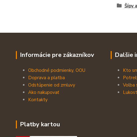
Šípy 
Informácie pre zákazníkov
Dalšie 
Obchodné podmienky, OOU
Kto s
Doprava a platba
Potreb
Odstúpenie od zmluvy
Volba 
Ako nakupovať
Lukost
Kontakty
Platby kartou