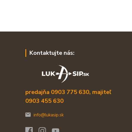
Kontaktujte nás:
predajňa 0903 775 630, majiteľ
0903 455 630
info@lukasip.sk