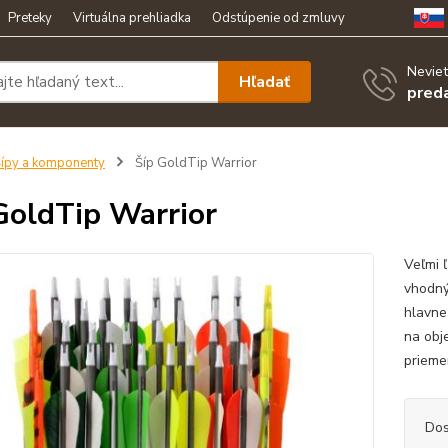
Preteky
Virtuálna prehliadka
Odstúpenie od zmluvy
Neviet
Hľadať
pred
ípy a komponenty
Šíp GoldTip Warrior
GoldTip Warrior
Veľmi 
vhodný
hlavne
na obj
prieme
Dos