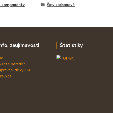
a komponenty
Šípy karbónové
info, zaujímavosti
Štatistiky
me
ujete poradiť?
správnej dĺžky luku
relnica