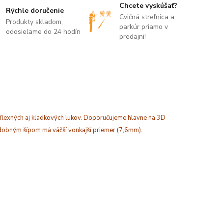
Chcete vyskúšať?
Rýchle doručenie
Cvičná streľnica a
Produkty skladom,
parkúr priamo v
odosielame do 24 hodín
predajni!
eflexných aj kladkových lukov. Doporučujeme hlavne na 3D
odobným šípom má väčší vonkajší priemer (7,6mm).