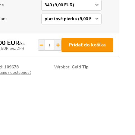
ne
iant
00 EUR
/
ks
Pridať do košíka
2 EUR
bez DPH
d:
109678
Výrobca:
Gold Tip
 cenu / dostupnosť