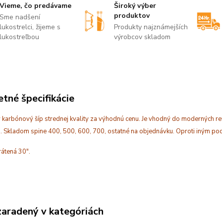
Vieme, čo predávame
Široký výber
produktov
Sme nadšení
lukostrelci, žijeme s
Produkty najznámejších
lukostreľbou
výrobcov skladom
tné špecifikácie
ý karbónový šíp strednej kvality za výhodnú cenu. Je vhodný do moderných r
u. Skladom spine 400, 500, 600, 700, ostatné na objednávku. Oproti iným p
rátená 30".
zaradený v kategóriách