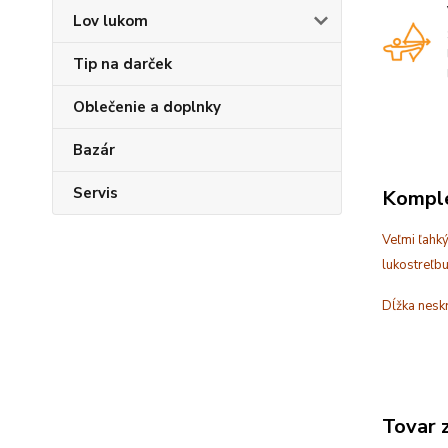
Lov lukom
Tip na darček
Oblečenie a doplnky
Bazár
Servis
Komple
Veľmi ľahk
lukostreľb
Dĺžka nesk
Tovar 