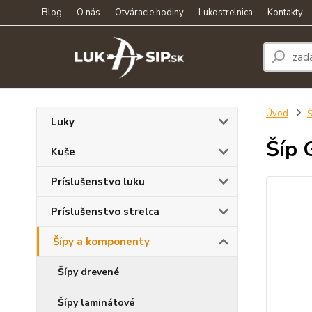
Blog
O nás
Otváracie hodiny
Lukostrelnica
Kontakty
Úvod
Š
Luky
Šíp 
Kuše
Príslušenstvo luku
Príslušenstvo strelca
Šípy a komponenty
Šípy drevené
Šípy laminátové