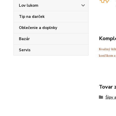
Lov lukom
Tip na darček
Oblečenie a doplnky
Komple
Bazár
Kvaliný ští
Servis
končíkom a 
Tovar 
Šípy 