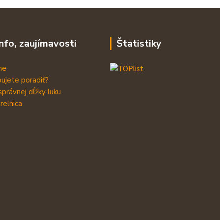
info, zaujímavosti
Štatistiky
me
ujete poradiť?
správnej dĺžky luku
relnica