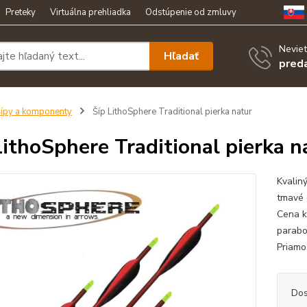
Preteky
Virtuálna prehliadka
Odstúpenie od zmluvy
Neviet
Hľadať
pred
ípy a komponenty
Šíp LithoSphere Traditional pierka natur
LithoSphere Traditional pierka n
Kvalin
tmavé 
Cena k
parabo
Priamo
Dos