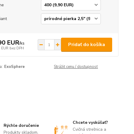
ne
iant
90 EUR
/
ks
Pridať do košíka
5 EUR
bez DPH
a:
ExoSphere
Strážiť cenu / dostupnosť
Chcete vyskúšať?
Rýchle doručenie
Cvičná streľnica a
Produkty skladom,