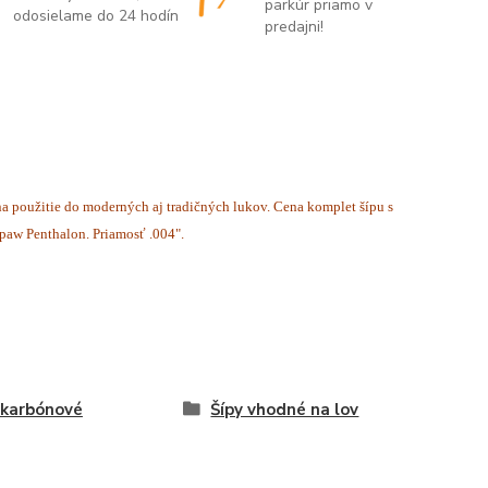
parkúr priamo v
odosielame do 24 hodín
predajni!
a použitie do moderných aj tradičných lukov. Cena komplet šípu s
rpaw Penthalon. Priamosť .004".
 karbónové
Šípy vhodné na lov