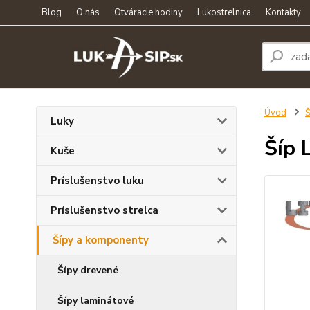
Blog
O nás
Otváracie hodiny
Lukostrelnica
Kontakty
Úvod
Š
Luky
Šíp 
Kuše
Príslušenstvo luku
Príslušenstvo strelca
Šípy a komponenty
Šípy drevené
Šípy laminátové