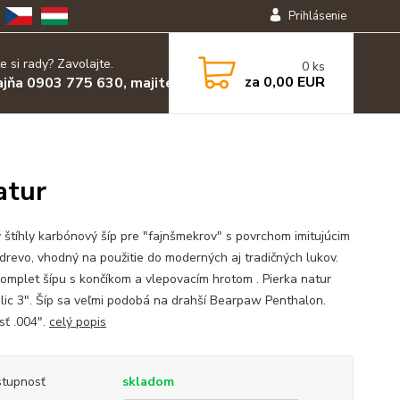
Prihlásenie
e si rady? Zavolajte.
0
ks
za
0,00 EUR
ajňa 0903 775 630, majiteľ 0903 455 630
atur
ý štíhly karbónový šíp pre "fajnšmekrov" s povrchom imitujúcim
drevo, vhodný na použitie do moderných aj tradičných lukov.
omplet šípu s končíkom a vlepovacím hrotom . Pierka natur
lic 3". Šíp sa veľmi podobá na drahší Bearpaw Penthalon.
sť .004".
celý popis
tupnosť
skladom