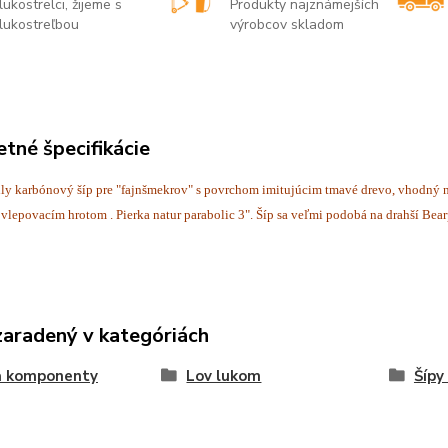
lukostrelci, žijeme s
Produkty najznámejších
lukostreľbou
výrobcov skladom
tné špecifikácie
hly karbónový šíp pre "fajnšmekrov" s povrchom imitujúcim tmavé drevo, vhodný n
vlepovacím hrotom . Pierka natur parabolic 3". Šíp sa veľmi podobá na drahší Bea
zaradený v kategóriách
a komponenty
Lov lukom
Šípy