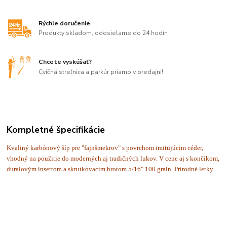
Rýchle doručenie
Produkty skladom, odosielame do 24 hodín
Chcete vyskúšať?
Cvičná streľnica a parkúr priamo v predajni!
Kompletné špecifikácie
Kvaliný karbónový šíp pre "fajnšmekrov" s povrchom imitujúcim céder,
vhodný na použitie do moderných aj tradičných lukov. V cene aj s končíkom,
duralovým insertom a skrutkovacím hrotom 5/16" 100 grain. Prírodné letky.