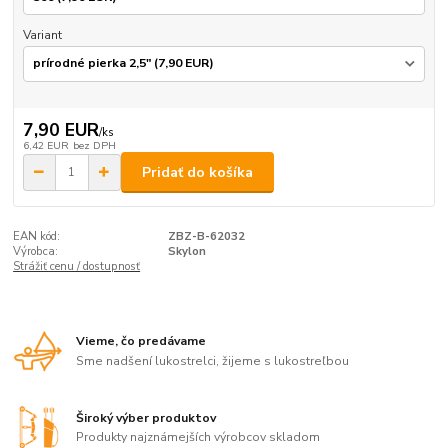
Variant
7,90 EUR
/
ks
6,42 EUR
bez DPH
Pridať do košíka
EAN kód:
ZBZ-B-62032
Výrobca:
Skylon
Strážiť cenu / dostupnosť
Vieme, čo predávame
Sme nadšení lukostrelci, žijeme s lukostreľbou
Široký výber produktov
Produkty najznámejších výrobcov skladom