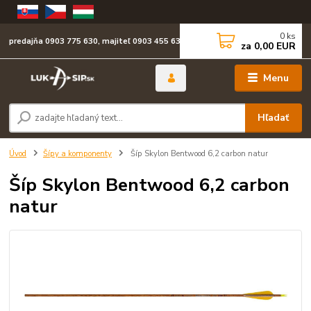
0
ks
predajňa 0903 775 630, majiteľ 0903 455 630
za
0,00 EUR
Menu
Hľadať
Úvod
Šípy a komponenty
Šíp Skylon Bentwood 6,2 carbon natur
Šíp Skylon Bentwood 6,2 carbon
natur