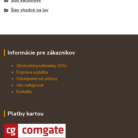
Šípy karbónové
Šípy vhodné na lov
Informácie pre zákazníkov
Obchodné podmienky, OOU
Doprava a platba
Odstúpenie od zmluvy
Ako nakupovať
Kontakty
Platby kartou