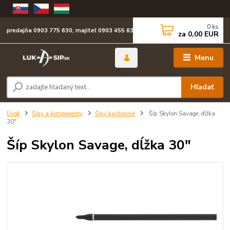
0
ks
predajňa 0903 775 630, majiteľ 0903 455 630
za
0,00 EUR
Menu
Hľadať
Úvod
Šípy a komponenty
Šípy karbónové
Šíp Skylon Savage, dĺžka
30"
Šíp Skylon Savage, dĺžka 30"