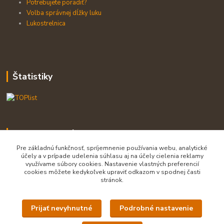
Potrebujete poradiť?
Volba správnej dĺžky luku
Lukostrelnica
Štatistiky
Kontaktujte nás:
Pre základnú funkčnosť, spríjemnenie používania webu, analytické
účely a v prípade udelenia súhlasu aj na účely cielenia reklamy
využívame súbory cookies. Nastavenie vlastných preferencií
cookies môžete kedykoľvek upraviť odkazom v spodnej časti
stránok.
predajňa 0903 775 630, majiteľ 0903 455 630
Prijať nevyhnutné
Podrobné nastavenie
info@lukasip.sk