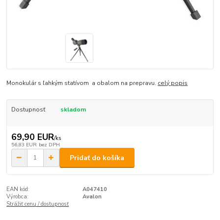
Monokulár s ľahkým statívom a obalom na prepravu.
celý popis
Dostupnosť
skladom
69,90 EUR
/
ks
56,83 EUR
bez DPH
Pridať do košíka
EAN kód:
A047410
Výrobca:
Avalon
Strážiť cenu / dostupnosť