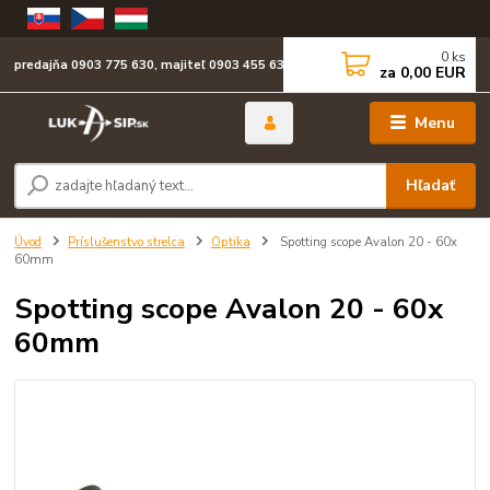
0
ks
predajňa 0903 775 630, majiteľ 0903 455 630
za
0,00 EUR
Menu
Hľadať
Úvod
Príslušenstvo strelca
Optika
Spotting scope Avalon 20 - 60x
60mm
Spotting scope Avalon 20 - 60x
60mm