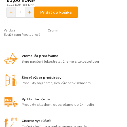
63,00 EUR
/
ks
51,22 EUR
bez DPH
Pridať do košíka
Výrobca:
Csumi
Strážiť cenu / dostupnosť
Vieme, čo predávame
Sme nadšení lukostrelci, žijeme s lukostreľbou
Široký výber produktov
Produkty najznámejších výrobcov skladom
Rýchle doručenie
Produkty skladom, odosielame do 24 hodín
Chcete vyskúšať?
Cvičná streľnica a parkúr priamo v predajni!