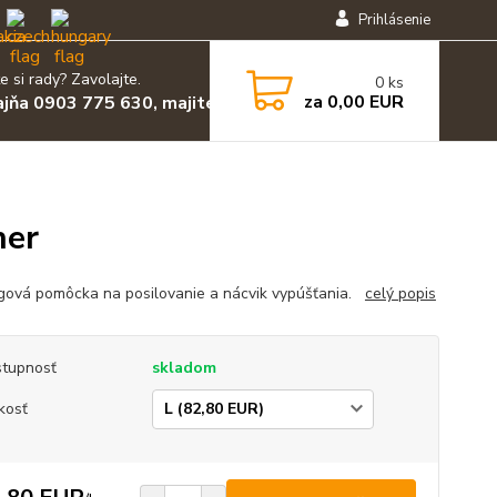
Prihlásenie
e si rady? Zavolajte.
0
ks
za
0,00 EUR
ajňa 0903 775 630, majiteľ 0903 455 630
ner
gová pomôcka na posilovanie a nácvik vypúšťania.
celý popis
tupnosť
skladom
kosť