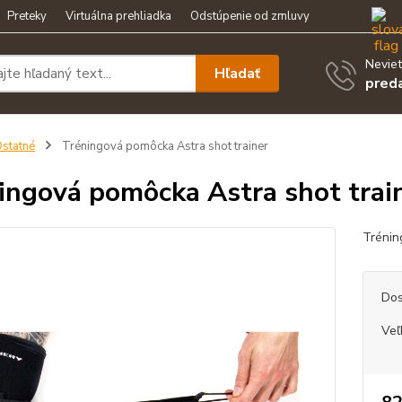
Preteky
Virtuálna prehliadka
Odstúpenie od zmluvy
Neviet
Hľadať
pred
statné
Tréningová pomôcka Astra shot trainer
ingová pomôcka Astra shot trai
Trénin
Dos
Veľ