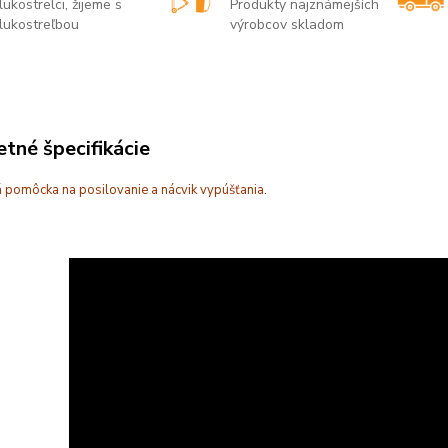
lukostrelci, žijeme s
Produkty najznámejších
lukostreľbou
výrobcov skladom
tné špecifikácie
 pomôcka na posilovanie a nácvik vypúšťania.