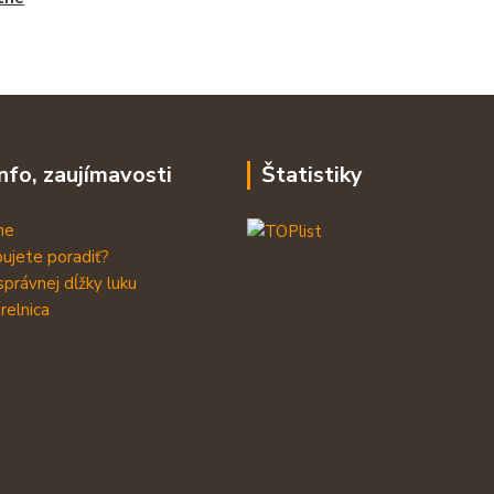
info, zaujímavosti
Štatistiky
me
ujete poradiť?
správnej dĺžky luku
relnica