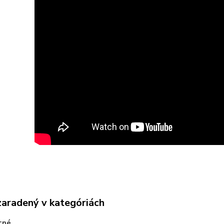
zaradený v kategóriách
tné