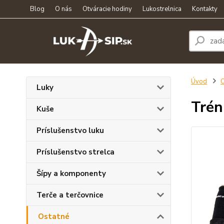
Blog
O nás
Otváracie hodiny
Lukostrelnica
Kontakty
Úvod
O
Luky
Trén
Kuše
Príslušenstvo luku
Príslušenstvo strelca
Šípy a komponenty
Terče a terčovnice
Ostatné