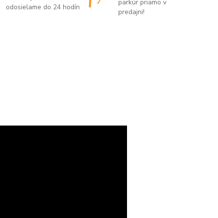
parkúr priamo v
odosielame do 24 hodín
predajni!