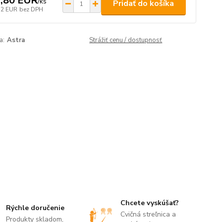
,80 EUR
/
ks
Pridať do košíka
32 EUR
bez DPH
a:
Astra
Strážiť cenu / dostupnosť
Chcete vyskúšať?
Rýchle doručenie
Cvičná streľnica a
Produkty skladom,