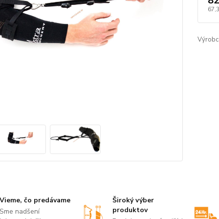
82
67,
Výrobc
Vieme, čo predávame
Široký výber
produktov
Sme nadšení