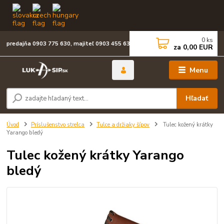
0
ks
predajňa 0903 775 630, majiteľ 0903 455 630
za
0,00 EUR
Menu
Hľadať
Úvod
Príslušenstvo strelca
Tulce a držiaky šípov
Tulec kožený krátky
Yarango bledý
Tulec kožený krátky Yarango
bledý