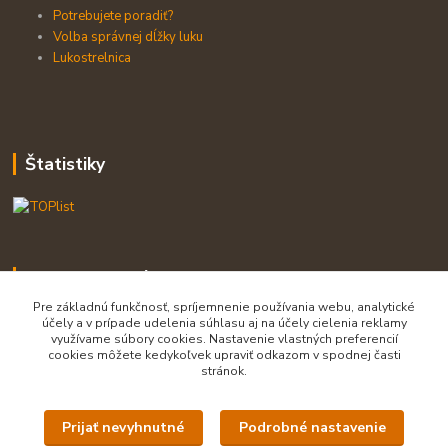
Potrebujete poradiť?
Volba správnej dĺžky luku
Lukostrelnica
Štatistiky
Kontaktujte nás:
Pre základnú funkčnosť, spríjemnenie používania webu, analytické
účely a v prípade udelenia súhlasu aj na účely cielenia reklamy
využívame súbory cookies. Nastavenie vlastných preferencií
cookies môžete kedykoľvek upraviť odkazom v spodnej časti
stránok.
predajňa 0903 775 630, majiteľ 0903 455 630
Prijať nevyhnutné
Podrobné nastavenie