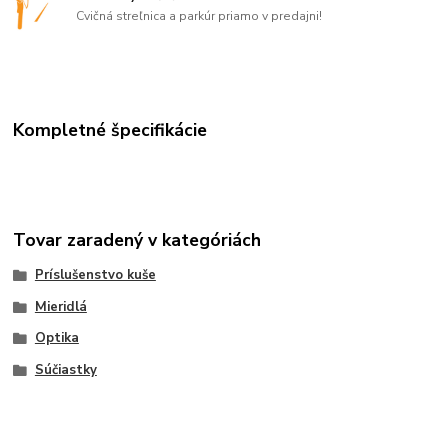
Cvičná streľnica a parkúr priamo v predajni!
Kompletné špecifikácie
Tovar zaradený v kategóriách
Príslušenstvo kuše
Mieridlá
Optika
Súčiastky