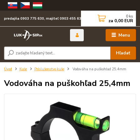
0
ks
predajňa 0903 775 630, majiteľ 0903 455 630
za
0,00 EUR
Menu
Hľadať
Úvod
Kuše
Príslušenstvo kuše
Vodováha na puškohľad 25,4mm
Vodováha na puškohľad 25,4mm