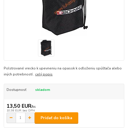
Polstrované vrecko k upevneniu na opasok k odloženiu spúšťača alebo
iných potrebností..
celý popis
Dostupnosť
skladom
13,50 EUR
/
ks
10,98 EUR
bez DPH
Pridať do košíka