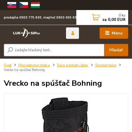
0
ks
predajňa 0903 775 630, majiteľ 0903 455 630
za
0,00 EUR
Menu
Hľadať
Úvod
Príslušenstvo strelca
Tulce a držiaky šípov
Športové tulce
Vrecko na spúšťač Bohning
Vrecko na spúšťač Bohning