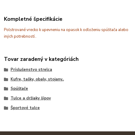
Kompletné špecifikácie
Polstrované vrecko k upevneniu na opasok k odloženiu spúšťača alebo
iných potrebností..
Tovar zaradený v kategóriách
Príslušenstvo strelca
Kufre, tašky, obaly, stojany..
Spúšťače
Tulce a držiaky šípov
Športové tulce