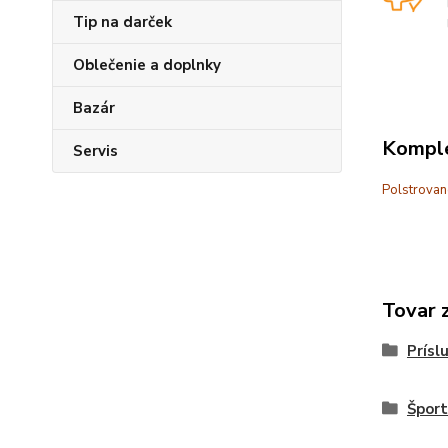
Tip na darček
Oblečenie a doplnky
Bazár
Komple
Servis
Polstrovan
Tovar 
Prísl
Šport