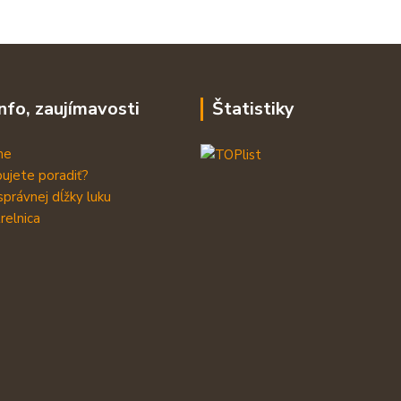
info, zaujímavosti
Štatistiky
me
ujete poradiť?
správnej dĺžky luku
relnica