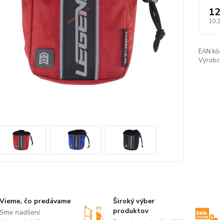
12
10,
EAN kó
Výrobc
Vieme, čo predávame
Široký výber
produktov
Sme nadšení