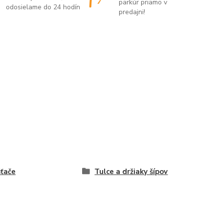
parkúr priamo v
odosielame do 24 hodín
predajni!
ťače
Tulce a držiaky šípov