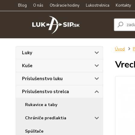
Blog
O nás
Otváracie hodiny
Lukostrelnica
Kontakty
Úvod
P
Luky
Vrec
Kuše
Príslušenstvo luku
Príslušenstvo strelca
Rukavice a taby
Chrániče predlaktia
Spúšťače