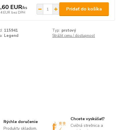
,60 EUR
/
ks
Pridať do košíka
24 EUR
bez DPH
d:
115941
Typ:
prstový
a:
Legend
Strážiť cenu / dostupnosť
Chcete vyskúšať?
Rýchle doručenie
Cvičná streľnica a
Produkty skladom,