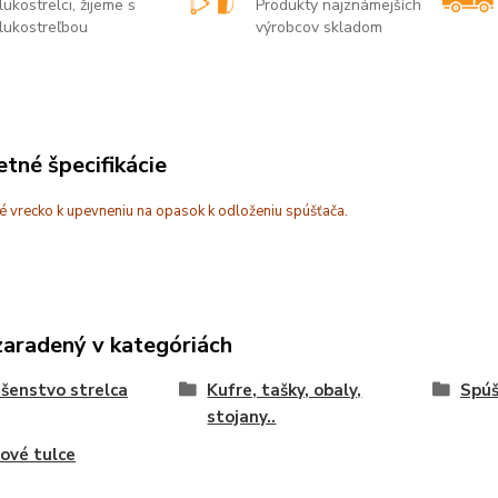
lukostrelci, žijeme s
Produkty najznámejších
lukostreľbou
výrobcov skladom
tné špecifikácie
é vrecko k upevneniu na opasok k odloženiu spúšťača.
zaradený v kategóriách
ušenstvo strelca
Kufre, tašky, obaly,
Spúš
stojany..
ové tulce