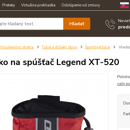
Preteky
Virtuálna prehliadka
Odstúpenie od zmluvy
Neviet
Hľadať
pred
ríslušenstvo strelca
Tulce a držiaky šípov
Športové tulce
Vrecko
ko na spúšťač Legend XT-520
Polstr
celý p
Dos
Far