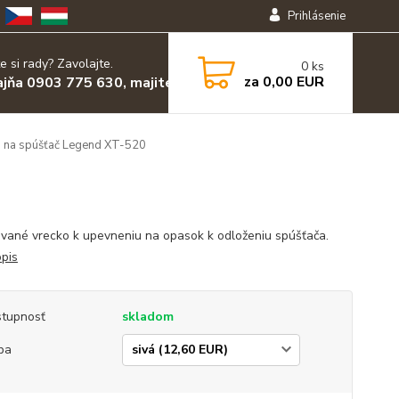
Prihlásenie
e si rady? Zavolajte.
0
ks
za
0,00 EUR
ajňa 0903 775 630, majiteľ 0903 455 630
 na spúšťač Legend XT-520
ované vrecko k upevneniu na opasok k odloženiu spúšťača.
opis
tupnosť
skladom
ba