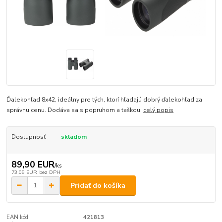
Ďalekohľad 8x42, ideálny pre tých, ktorí hľadajú dobrý ďalekohľad za
správnu cenu. Dodáva sa s popruhom a taškou.
celý popis
Dostupnosť
skladom
89,90 EUR
/
ks
73,09 EUR
bez DPH
Pridať do košíka
EAN kód:
421813