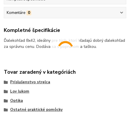
Komentáre
0
Kompletné špecifikácie
Ďalekohľad 8x42, ideálny pre tých, ktorí hľadajú dobrý ďalekohľad
za správnu cenu. Dodáva sa s popruhom a taškou.
Tovar zaradený v kategóriách
Príslušenstvo strelca
Lov lukom
Optika
Ostatné praktické pomôcky