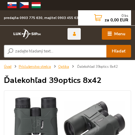
0
ks
predajňa 0903 775 630, majiteľ 0903 455 630
za
0,00 EUR
Menu
Hľadať
Úvod
Príslušenstvo strelca
Optika
Ďalekohľad 39optics 8x42
Ďalekohľad 39optics 8x42