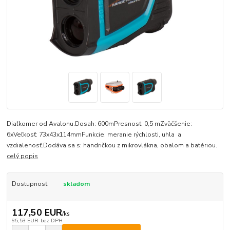
Diaľkomer od Avalonu.Dosah: 600mPresnosť: 0,5 mZväčšenie:
6xVeľkosť: 73x43x114mmFunkcie: meranie rýchlosti, uhla a
vzdialenosť.Dodáva sa s: handričkou z mikrovlákna, obalom a batériou.
celý popis
Dostupnosť
skladom
117,50 EUR
/
ks
95,53 EUR
bez DPH