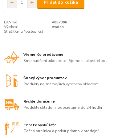
Pridať do košíka
EAN kód:
A057306
Výrobca:
Avalon
Strážiť cenu / dostupnosť
Vieme, čo predávame
Sme nadšení lukostrelci, žijeme s lukostreľbou
Široký výber produktov
Produkty najznámejších výrobcov skladom
Rýchle doručenie
Produkty skladom, odosielame do 24 hodín
Chcete vyskúšať?
Cvičná streľnica a parkúr priamo v predajni!