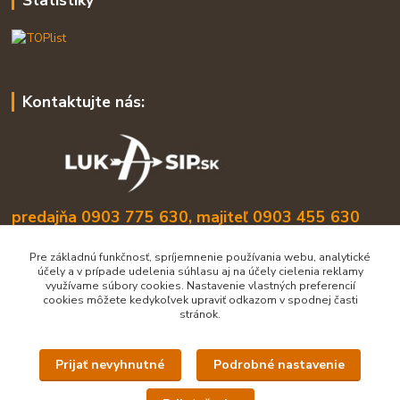
Kontaktujte nás:
predajňa 0903 775 630, majiteľ 0903 455 630
info@lukasip.sk
Pre základnú funkčnosť, spríjemnenie používania webu, analytické
účely a v prípade udelenia súhlasu aj na účely cielenia reklamy
využívame súbory cookies. Nastavenie vlastných preferencií
cookies môžete kedykoľvek upraviť odkazom v spodnej časti
stránok.
Prijať nevyhnutné
Podrobné nastavenie
Upravit sběr cookies.