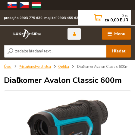
0
ks
predajňa 0903 775 630, majiteľ 0903 455 630
za
0,00 EUR
Menu
Hľadať
Úvod
Príslušenstvo strelca
Optika
Diaľkomer Avalon Classic 600m
Diaľkomer Avalon Classic 600m