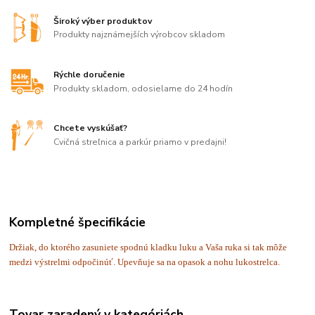
Široký výber produktov
Produkty najznámejších výrobcov skladom
Rýchle doručenie
Produkty skladom, odosielame do 24 hodín
Chcete vyskúšať?
Cvičná streľnica a parkúr priamo v predajni!
Kompletné špecifikácie
Držiak, do ktorého zasuniete spodnú kladku luku a Vaša ruka si tak môže
medzi výstrelmi odpočinúť. Upevňuje sa na opasok a nohu lukostrelca.
Tovar zaradený v kategóriách