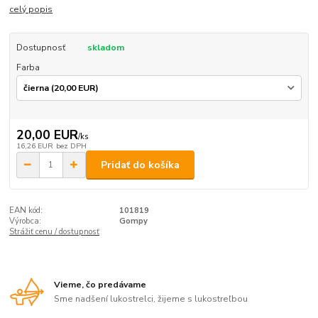
celý popis
Dostupnosť
skladom
Farba
20,00 EUR
/
ks
16,26 EUR
bez DPH
Pridať do košíka
EAN kód:
101819
Výrobca:
Gompy
Strážiť cenu / dostupnosť
Vieme, čo predávame
Sme nadšení lukostrelci, žijeme s lukostreľbou