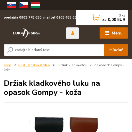
0
ks
predajňa 0903 775 630, majiteľ 0903 455 630
za
0,00 EUR
Menu
Hľadať
Úvod
Príslušenstvo strelca
Držiak kladkového luku na opasok Gompy -
koža
Držiak kladkového luku na
opasok Gompy - koža