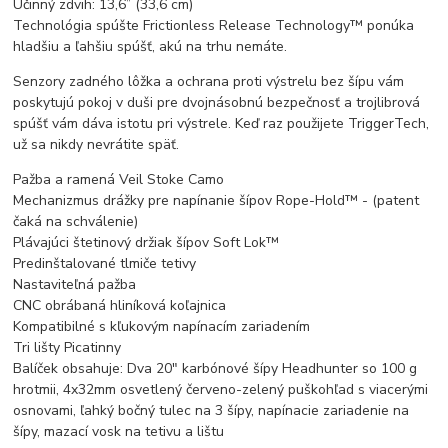
Účinný zdvih: 13,6” (33,6 cm)
Technológia spúšte Frictionless Release Technology™ ponúka
hladšiu a ľahšiu spúšť, akú na trhu nemáte.
Senzory zadného lôžka a ochrana proti výstrelu bez šípu vám
poskytujú pokoj v duši pre dvojnásobnú bezpečnosť a trojlibrová
spúšť vám dáva istotu pri výstrele. Keď raz použijete TriggerTech,
už sa nikdy nevrátite späť.
Pažba a ramená Veil Stoke Camo
Mechanizmus drážky pre napínanie šípov Rope-Hold™ - (patent
čaká na schválenie)
Plávajúci štetinový držiak šípov Soft Lok™
Predinštalované tlmiče tetivy
Nastaviteľná pažba
CNC obrábaná hliníková koľajnica
Kompatibilné s kľukovým napínacím zariadením
Tri lišty Picatinny
Balíček obsahuje: Dva 20" karbónové šípy Headhunter so 100 g
hrotmii, 4x32mm osvetlený červeno-zelený puškohľad s viacerými
osnovami, ľahký bočný tulec na 3 šípy, napínacie zariadenie na
šípy, mazací vosk na tetivu a lištu