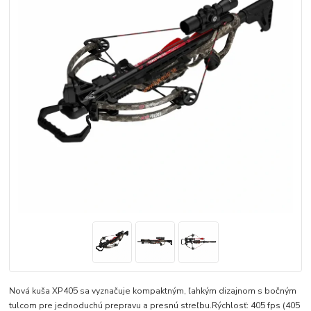
Nová kuša XP405 sa vyznačuje kompaktným, ľahkým dizajnom s bočným
tulcom pre jednoduchú prepravu a presnú streľbu.Rýchlosť: 405 fps (405