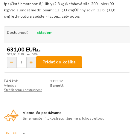
fps)Čistá hmotnosť: 6,1 libry (2,8 kg)Náťahová sila: 200 libier (90
kg)Vzdialenosť medzi osami: 13” (33 cm)Účinný zdvih: 13,6” (33,6
cm)Technológia spúšte Friction...
celý popis
Dostupnosť
skladom
631,00 EUR
/
ks
513,01 EUR
bez DPH
Pridať do košíka
EAN kód:
119932
Výrobca:
Barnett
Strážiť cenu / dostupnosť
Vieme, čo predávame
Sme nadšení lukostrelci, žijeme s lukostreľbou