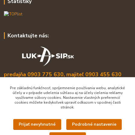
Štatistiky
Kontaktujte nás:
predajňa 0903 775 630, majiteľ 0903 455 630
info@lukasip.sk
Pre základnú funkčnosť, spríjemnenie používania webu, analytické
účely a v prípade udelenia súhlasu aj na účely cielenia reklamy
využívame súbory cookies. Nastavenie vlastných preferencií
cookies môžete kedykoľvek upraviť odkazom v spodnej časti
stránok.
Prijať nevyhnutné
Podrobné nastavenie
Upravit sběr cookies.