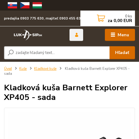
0
ks
predajňa 0903 775 630, majiteľ 0903 455 630
za
0,00 EUR
Menu
Hľadať
Úvod
Kuše
Kladkové kuše
Kladková kuša Barnett Explorer XP405 -
sada
Kladková kuša Barnett Explorer
XP405 - sada