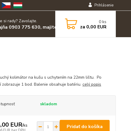
Prihlásenie
e si rady? Zavolajte.
0
ks
za
0,00 EUR
ajňa 0903 775 630, majiteľ 0903 455 630
uchý kolimátor na kušu s uchytením na 22mm lištu. Po
í zobrazuje 1 bod. Balenie obsahuje batériu.
celý popis
tupnosť
skladom
,00 EUR
/
ks
Pridať do košíka
46 EUR
bez DPH