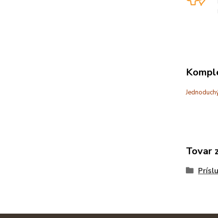
Komple
Jednoduchý
Tovar 
Prísl