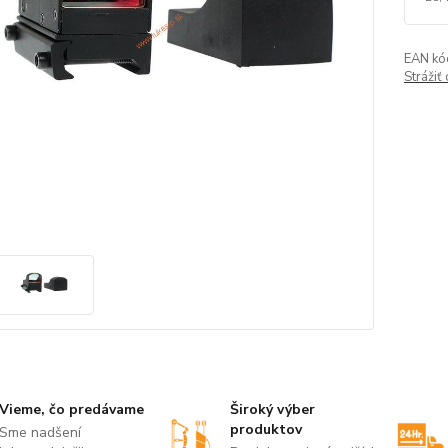
EAN kó
Strážiť
Vieme, čo predávame
Široký výber
produktov
Sme nadšení