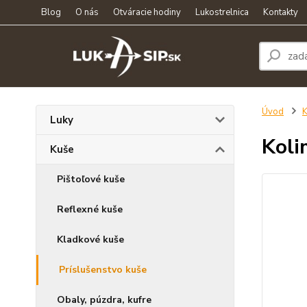
Blog
O nás
Otváracie hodiny
Lukostrelnica
Kontakty
Úvod
K
Luky
Koli
Kuše
Pištoľové kuše
Reflexné kuše
Kladkové kuše
Príslušenstvo kuše
Obaly, púzdra, kufre