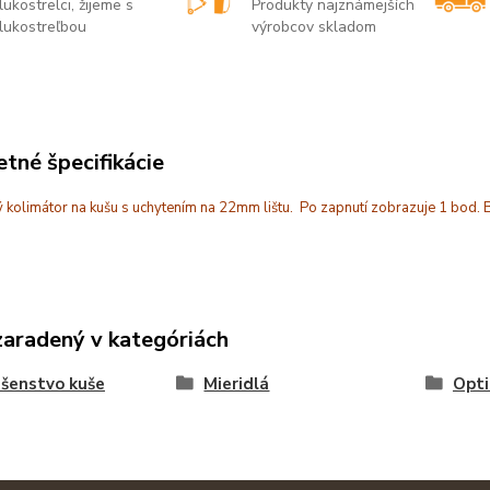
lukostrelci, žijeme s
Produkty najznámejších
lukostreľbou
výrobcov skladom
tné špecifikácie
 kolimátor na kušu s uchytením na 22mm lištu. Po zapnutí zobrazuje 1 bod. B
zaradený v kategóriách
ušenstvo kuše
Mieridlá
Opti