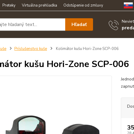
Preteky
Virtuálna prehliadka
Odstúpenie od zmluvy
Neviet
Hľadať
pred
uše
Príslušenstvo kuše
Kolimátor kušu Hori-Zone SCP-006
mátor kušu Hori-Zone SCP-006
Jednod
zapnut
Dos
35
28,