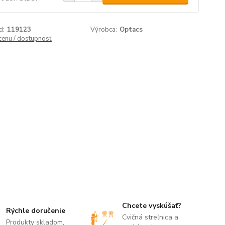
d:
119123
Výrobca:
Optacs
 cenu / dostupnosť
Chcete vyskúšať?
Rýchle doručenie
Cvičná streľnica a
Produkty skladom,