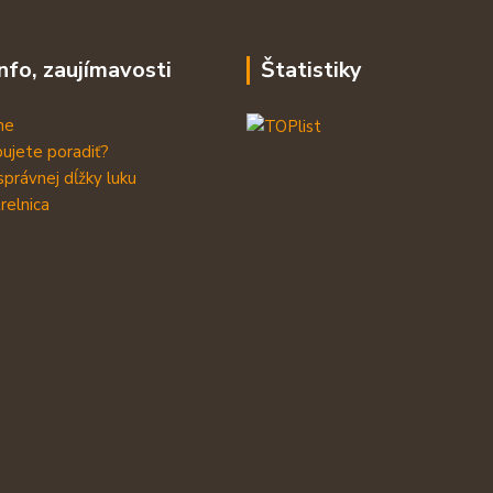
info, zaujímavosti
Štatistiky
me
ujete poradiť?
správnej dĺžky luku
relnica