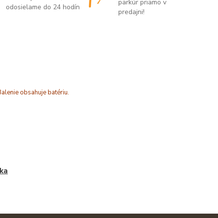
parkúr priamo v
odosielame do 24 hodín
predajni!
alenie obsahuje batériu.
ka